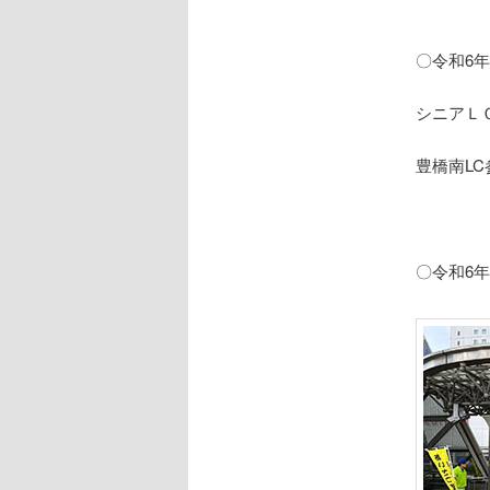
〇令和6年
シニアＬ
豊橋南LC
〇令和6年