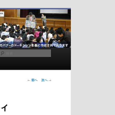
検
索
投
←
前へ
次へ
→
稿
ナ
ビ
ィ
ゲ
ー