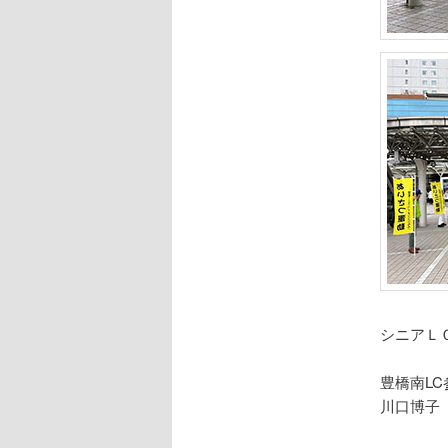
シニアＬ
豊橋南LC
川口博子