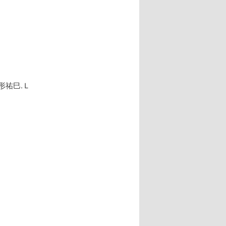
形祐巳.Ｌ