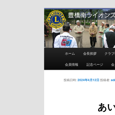
メ
地域奉仕ボランティア
イ
ン
豊橋南ライオ
コ
ン
テ
ン
メ
ホーム
会長挨拶
クラブ
ツ
イ
へ
ン
会員情報
記念ページ
会
移
メ
動
ニ
投稿日時:
2024年4月12日
投稿者:
ad
ュ
ー
あ