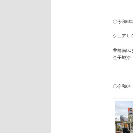
〇令和6年
シニアＬ
豊橋南LC
金子城治
〇令和6年