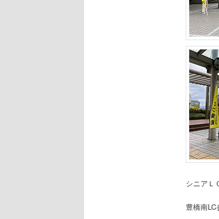
シニアＬ
豊橋南LC