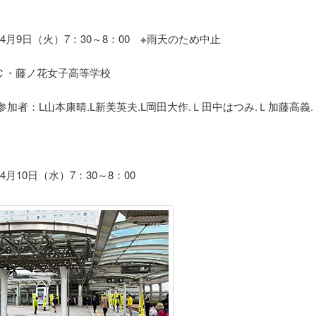
4月9日（火）7：30～8：00 ※雨天のため中止
Ｃ・藤ノ花女子高等学校
参加者：L山本康晴.L新美英夫.L岡田大作.Ｌ田中はつみ.Ｌ加藤高義
4月10日（水）7：30～8：00