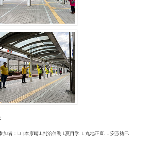
Ｃ
参加者：L山本康晴.L判治伸剛.L夏目学.Ｌ丸地正直.Ｌ安形祐巳