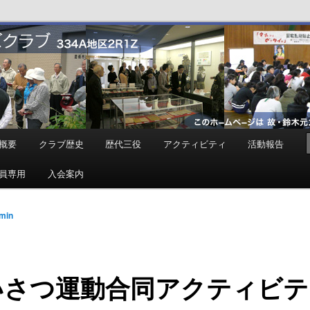
ンズクラブ
概要
クラブ歴史
歴代三役
アクティビティ
活動報告
員専用
入会案内
min
いさつ運動合同アクティビテ