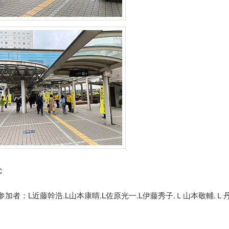
Ｃ
参加者：L近藤幹浩.L山本康晴.L佐原光一.L伊藤秀子.Ｌ山本敬輔.Ｌ