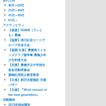
歴代三役
初代〜20代
21代〜40代
41代～60代
61代～
アクティビティ
【後援】RUN伴（ランと
も）豊橋
【協賛】清川記念エージグ
ループ水泳大会
【協賛/主催】豊橋南ライオ
ンズクラブ旗争奪 豊橋少年
少女剣道大会
【支援】豊橋市立中学校生
徒会活動研修会
薬物乱用防止教育教室
【主催】就労支援施設 支援
バザー
【主催】『Wind concert of
the next generation』
活動報告
2013年例会報告