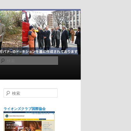
検
索
検
索
ライオンズクラブ国際協会