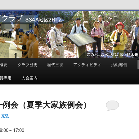
ンズクラブ
概要
クラブ歴史
歴代三役
アクティビティ
活動報告
員専用
入会案内
月第一例会（夏季大家族例会）
 充弘
00～17:00