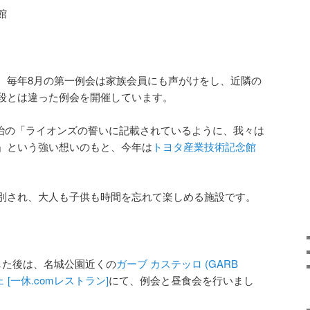
館
、毎年8月の第一例会は家族会員にも声がけをし、近隣の
段とは違った例会を開催しています。
城治の「ライオンズの誓いに記載されているように、我々は
」という強い想いのもと、今年は
トヨタ産業技術記念館
別され、大人も子供も時間を忘れて楽しめる施設です。
した後は、名城公園近くの
ガーブ カステッロ (GARB
ェ [一休.comレストラン]
にて、例会と昼食会を行いまし