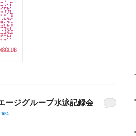
念エージグループ水泳記録会
 充弘