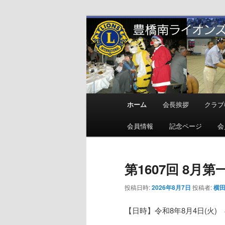
メ
サ
地域奉仕ボランティア
イ
ブ
ン
コ
豊橋南ライオ
コ
ン
ン
テ
テ
ン
ン
ツ
メ
ホーム
会長挨拶
クラブ
ツ
へ
イ
へ
移
ン
会員情報
記念ページ
会
移
動
メ
動
ニ
ュ
第1607回 8
ー
投稿日時:
2026年8月7日
投稿者:
横田
【日時】令和8年8月4日(火) 8: