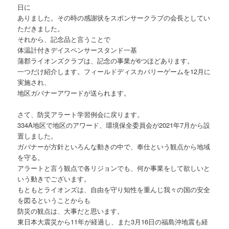
日に
ありました。その時の感謝状をスポンサークラブの会長としてい
ただきました。
それから、記念品と言うことで
体温計付きデイスペンサースタンド一基
蒲郡ライオンズクラブは、記念の事業が6つほどあります。
一つだけ紹介します。フィールドディスカバリーゲームを12月に
実施され、
地区ガバナーアワードが送られます。
さて、防災アラート学習例会に戻ります。
334A地区で地区のアワード、環境保全委員会が2021年7月から設
置しました。
ガバナーが方針といろんな動きの中で、奉仕という観点から地域
を守る。
アラートと言う観点で各リジョンでも、何か事業をして欲しいと
いう動きでございます。
もともとライオンズは、自由を守り知性を重んじ我々の国の安全
を図るということからも
防災の観点は、大事だと思います。
東日本大震災から11年が経過し、また3月16日の福島沖地震も経