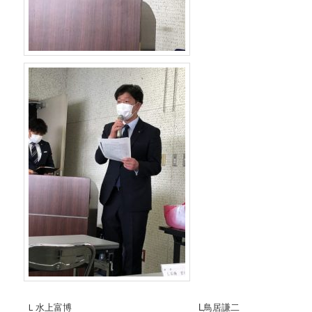
Ｌ水上富博 L鳥居謙二