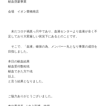
献血啓蒙事業
会場 イオン豊橋南店
未だコロナ禍真っ只中であり、血液センターより血液が全く不
足しており大変厳しい状況下にあるとのことです。
そこで、「血液」確保の為、メンバー一丸となり事業の成功を
目指しました。
本日の献血結果
献血受付数82名
献血できた方71名
以上、
と言う結果となりました。
ご協力ありがとうございました。
奉仕委員長 L水上富博 挨拶