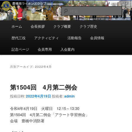
メ
サ
地域奉仕ボランティア
イ
ブ
検
ン
コ
索
コ
ン
豊橋南ライオンズクラブ
メ
ホーム
会長挨拶
クラブ概要
クラブ歴史
ン
テ
イ
テ
ン
ン
歴代三役
アクティビティ
活動報告
会員情報
ン
ツ
メ
ツ
へ
ニ
記念ページ
会員専用
入会案内
へ
移
ュ
移
動
ー
動
月別アーカイブ:
2022年4月
第1504回 4月第二例会
投稿日時:
2022年4月19日
投稿者:
admin
令和4年4月19日 火曜日 12:15～13:30
第1504回 4月第二例会「アラート学習例会」
会場 豊橋中消防署