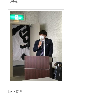
【司会】
L水上富博