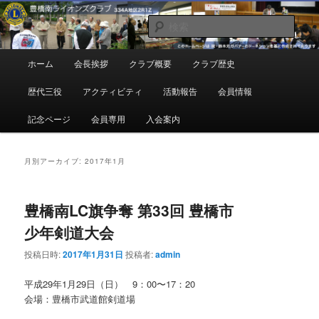
メ
サ
地域奉仕ボランティア
イ
ブ
検
ン
コ
索
コ
ン
豊橋南ライオンズクラブ
メ
ホーム
会長挨拶
クラブ概要
クラブ歴史
ン
テ
イ
テ
ン
ン
歴代三役
アクティビティ
活動報告
会員情報
ン
ツ
メ
ツ
へ
ニ
記念ページ
会員専用
入会案内
へ
移
ュ
移
動
ー
動
月別アーカイブ:
2017年1月
豊橋南LC旗争奪 第33回 豊橋市
少年剣道大会
投稿日時:
2017年1月31日
投稿者:
admin
平成29年1月29日（日） 9：00〜17：2
0
会場：豊橋市武道館剣道場