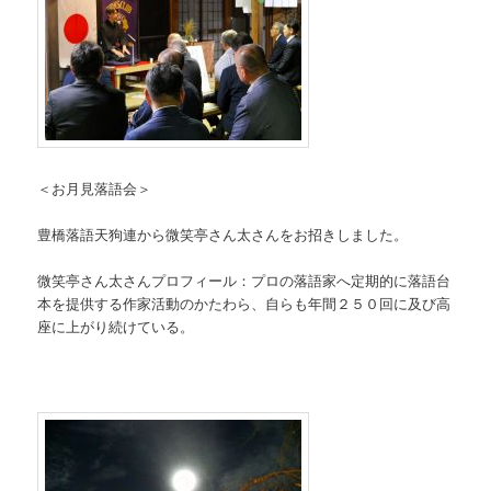
＜お月見落語会＞
豊橋落語天狗連から微笑亭さん太さんをお招きしました。
微笑亭さん太さんプロフィール：プロの落語家へ定期的に落語台
本を提供する作家活動のかたわら、自らも年間２５０回に及び高
座に上がり続けている。