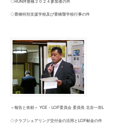
◇RUN伴豊橋２０２４参加者の件
◇豊橋特別支援学校及び豊橋聾学校行事の件
＜報告と依頼＞ YCE・LCIF委員会 委員長 北谷一崇L
◇クラブシェアリング交付金の活用とLCIF献金の件