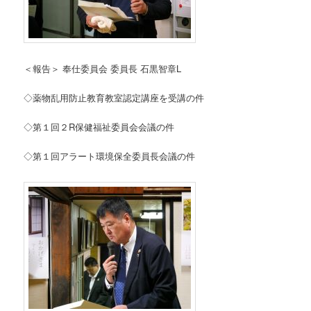
＜報告＞ 奉仕委員会 委員長 石黒智章L
◇薬物乱用防止教育教室認定講座を受講の件
◇第１回２R保健福祉委員会会議の件
◇第１回アラート環境保全委員長会議の件