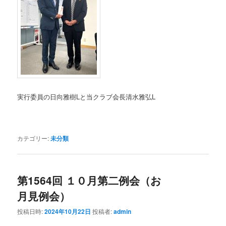
実行委員の日向雅樹Lと当クラブ会長清水雅弘L
カテゴリー:
未分類
第1564回 １０月第二例会（お
月見例会）
投稿日時:
2024年10月22日
投稿者:
admin