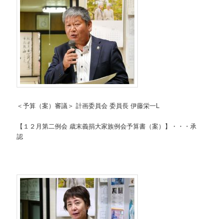
＜予算（案）審議＞ 計画委員会 委員長 伊藤栄一L
【１２月第二例会 歳末義捐大家族例会予算書（案）】・・・承
認