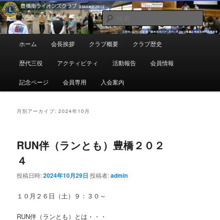
メ
サ
地域奉仕ボランティア
イ
ブ
検
ン
コ
索
コ
ン
豊橋南ライオンズクラブ
メ
ホーム
会長挨拶
クラブ概要
クラブ歴史
ン
テ
イ
テ
ン
ン
歴代三役
アクティビティ
活動報告
会員情報
ン
ツ
メ
ツ
へ
ニ
記念ページ
会員専用
入会案内
へ
移
ュ
移
動
ー
動
月別アーカイブ:
2024年10月
RUN伴（ランとも）豊橋２０２
４
投稿日時:
2024年10月29日
投稿者:
admin
１０月２６日（土）９：３０～
RUN伴（ランとも）とは・・・