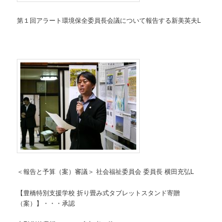
第１回アラート環境保全委員長会議について報告する新美英夫L
＜報告と予算（案）審議＞ 社会福祉委員会 委員長 横田充弘L
【豊橋特別支援学校 折り畳み式タブレットスタンド寄贈
（案）】・・・承認