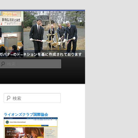
検
索
検
索
ライオンズクラブ国際協会