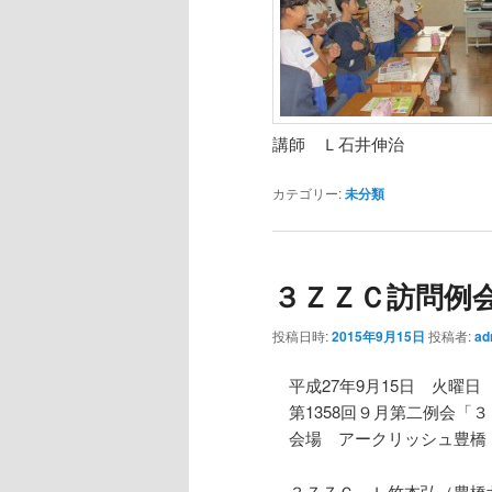
講師 Ｌ石井伸治
カテゴリー:
未分類
３ＺＺＣ訪問例
投稿日時:
2015年9月15日
投稿者:
ad
平成27年9月15日 火曜日 12
第1358回９月第二例会「
会場 アークリッシュ豊橋
３ＺＺＣ Ｌ竹本弘（豊橋