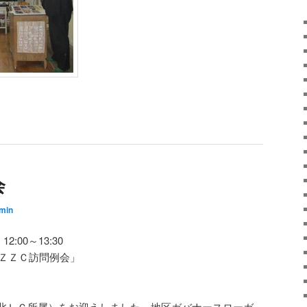
会
min
:00～13:30
３ＺＺＣ訪問例会」
北ＬＣ所属）をお迎えしました。地区ガバナースローガ