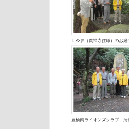
Ｌ今泉（廣福寺住職）のお経
豊橋南ライオンズクラブ 清