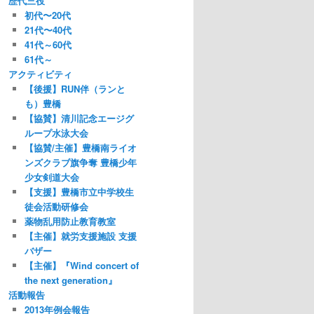
歴代三役
初代〜20代
21代〜40代
41代～60代
61代～
アクティビティ
【後援】RUN伴（ランと
も）豊橋
【協賛】清川記念エージグ
ループ水泳大会
【協賛/主催】豊橋南ライオ
ンズクラブ旗争奪 豊橋少年
少女剣道大会
【支援】豊橋市立中学校生
徒会活動研修会
薬物乱用防止教育教室
【主催】就労支援施設 支援
バザー
【主催】『Wind concert of
the next generation』
活動報告
2013年例会報告