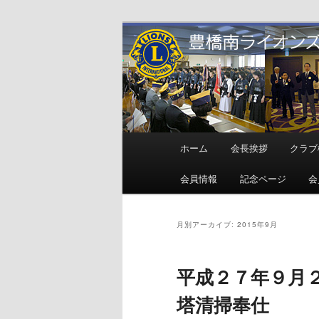
メ
サ
地域奉仕ボランティア
イ
ブ
ン
コ
豊橋南ライオ
コ
ン
ン
テ
テ
ン
ン
ツ
メ
ホーム
会長挨拶
クラブ
ツ
へ
イ
へ
移
ン
会員情報
記念ページ
会
移
動
メ
動
ニ
ュ
月別アーカイブ:
2015年9月
ー
平成２７年９月
塔清掃奉仕