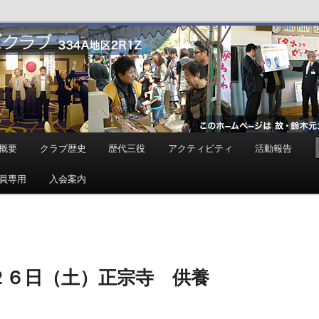
ンズクラブ
概要
クラブ歴史
歴代三役
アクティビティ
活動報告
員専用
入会案内
２６日（土）正宗寺 供養