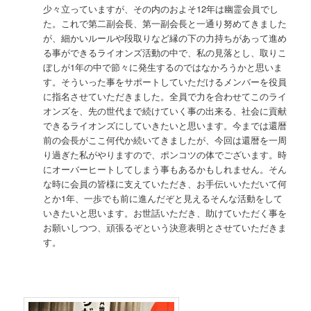
少々立っていますが、その内のおよそ12年は幽霊会員でし
た。これで第二副会長、第一副会長と一通り努めてきました
が、細かいルールや段取りなど縁の下の力持ちがあって進め
る事ができるライオンズ活動の中で、私の見落とし、取りこ
ぼしが1年の中で節々に発生するのではなかろうかと思いま
す。そういった事をサポートしていただけるメンバーを役員
に指名させていただきました。全員で力を合わせてこのライ
オンズを、先の世代まで続けていく事の出来る、社会に貢献
できるライオンズにしていきたいと思います。今までは還暦
前の会長がここ何代か続いてきましたが、今回は還暦を一周
り過ぎた私がやりますので、ポンコツの体でございます。時
にオーバーヒートしてしまう事もあるかもしれません。そん
な時に会員の皆様に支えていただき、お手伝いいただいて何
とか1年、一歩でも前に進んだぞと見えるそんな活動をして
いきたいと思います。お世話いただき、助けていただく事を
お願いしつつ、頑張るぞという決意表明とさせていただきま
す。