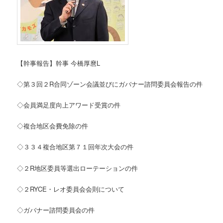
【幹事報告】幹事 今橋厚麿L
◇第３回２R合同ゾーン会議並びにガバナー諮問委員会報告の件
◇会員満足度向上アワード受賞の件
◇複合地区会費免除の件
◇３３４複合地区第７１回年次大会の件
◇２R地区委員等選出ローテーションの件
◇２RYCE・レオ委員会会則について
◇ガバナー諮問委員会の件