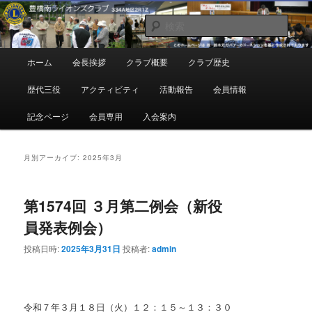
メ
サ
地域奉仕ボランティア
イ
ブ
検
ン
コ
索
コ
ン
豊橋南ライオンズクラブ
メ
ホーム
会長挨拶
クラブ概要
クラブ歴史
ン
テ
イ
テ
ン
ン
歴代三役
アクティビティ
活動報告
会員情報
ン
ツ
メ
ツ
へ
ニ
記念ページ
会員専用
入会案内
へ
移
ュ
移
動
ー
動
月別アーカイブ:
2025年3月
第1574回 ３月第二例会（新役
員発表例会）
投稿日時:
2025年3月31日
投稿者:
admin
令和７年３月１８日（火）１２：１５～１３：３０