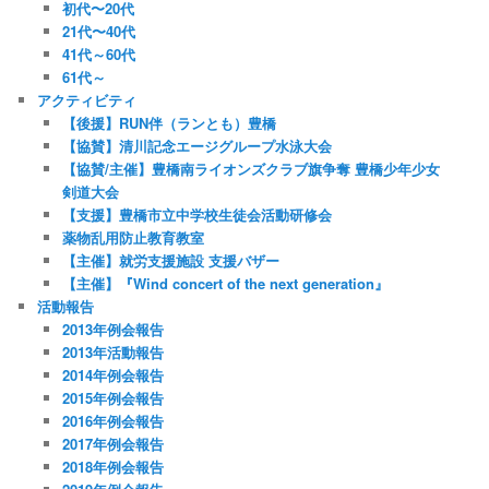
初代〜20代
21代〜40代
41代～60代
61代～
アクティビティ
【後援】RUN伴（ランとも）豊橋
【協賛】清川記念エージグループ水泳大会
【協賛/主催】豊橋南ライオンズクラブ旗争奪 豊橋少年少女
剣道大会
【支援】豊橋市立中学校生徒会活動研修会
薬物乱用防止教育教室
【主催】就労支援施設 支援バザー
【主催】『Wind concert of the next generation』
活動報告
2013年例会報告
2013年活動報告
2014年例会報告
2015年例会報告
2016年例会報告
2017年例会報告
2018年例会報告