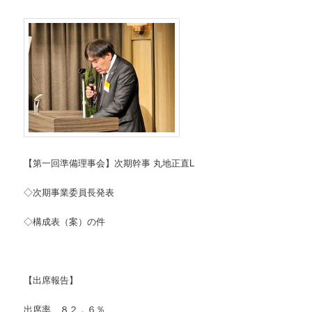
【第一回準備理事会】次期幹事 丸地正直L
◇次期事業委員長発表
◇構成表（案）の件
【出席報告】
出席率 ８２．６％