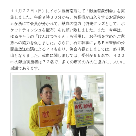
１１月２２日（日）にイオン豊橋南店にて「献血啓蒙例会」を実
施しました。午前９時３０分から、お客様が出入りするお店内の
五か所にて会員が分かれて、献血の協力（啓発グッズとして、ポ
ケットティッシュを配布）をお願い致しました。また、今年は、
ゆるキャラの「けんけつちゃん」も活用し、お子様を含めたご家
族への協力を促しました。さらに、石井幹事によるＦＭ豊橋の公
開生放送出演によるＰＲもあり、例会内容としましては、盛り沢
山となりました。献血に関しましては、受付が９５名で、４００
mlの献血実施者は７２名で、多くの市民の方のご協力に、大いに
感謝であります。