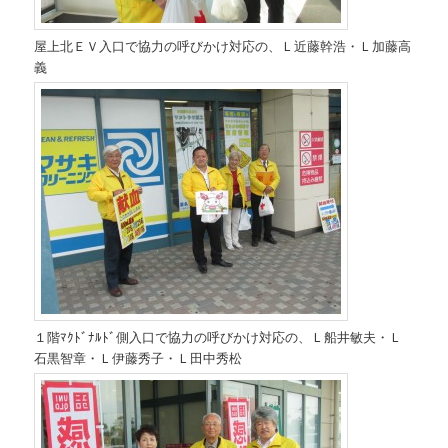
屋上北ＥＶ入口で協力の呼びかけ対応の、Ｌ近藤幹浩・Ｌ加藤高
義
１階ﾏｸﾄﾞﾅﾙﾄﾞ側入口で協力の呼びかけ対応の、Ｌ船井敏夫・Ｌ
石黒智章・Ｌ伊藤秀子・Ｌ田中秀松