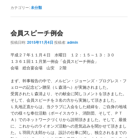
カテゴリー:
未分類
会員スピーチ例会
投稿日時:
2015年11月4日
投稿者:
admin
平成２７年１１月４日 水曜日 １２：１５～１３：３０
１３６１回１１月第一例会「会員スピーチ例会」
会場 総合宴会場 山安 ２階
まず、幹事報告の中で、メルビン・ジョーンズ・プログレス・フ
ェローの記念ピン贈呈（Ｌ森清へ）が実施されました。
受賞されたＬ森清より、その献金に関しコメントを頂きました。
そして、会員スピーチを３名の方から実施して頂きました。
Ｌ丸地正直からは、当クラブに入会をした経緯を、ご自身の地域
での様々な奉仕活動（ボーイスカウト、消防団、そして、ＰＴ
Ａ）でのネットワークづくりから説明頂きました。そして、最後
に、これからのライオンズ活動への意気込みを聞かせて頂きまし
た。Ｌ羽田六太郎からは、設計の仕事に関し、独立されるまでの