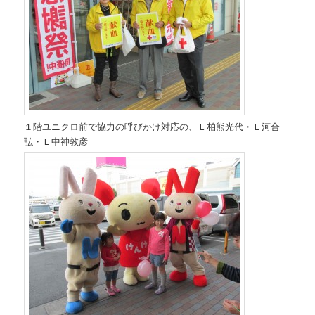
１階ユニクロ前で協力の呼びかけ対応の、Ｌ柏熊光代・Ｌ河合
弘・Ｌ中神敦彦