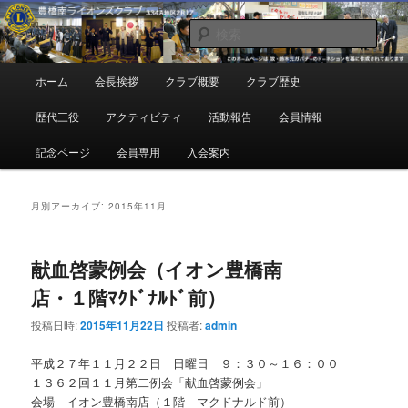
メ
サ
地域奉仕ボランティア
イ
ブ
検
ン
コ
索
コ
ン
豊橋南ライオンズクラブ
メ
ホーム
会長挨拶
クラブ概要
クラブ歴史
ン
テ
イ
テ
ン
ン
歴代三役
アクティビティ
活動報告
会員情報
ン
ツ
メ
ツ
へ
ニ
記念ページ
会員専用
入会案内
へ
移
ュ
移
動
ー
動
月別アーカイブ:
2015年11月
献血啓蒙例会（イオン豊橋南
店・１階ﾏｸﾄﾞﾅﾙﾄﾞ前）
投稿日時:
2015年11月22日
投稿者:
admin
平成２７年１１月２２日 日曜日 ９：３０～１６：００
１３６２回１１月第二例会「献血啓蒙例会」
会場 イオン豊橋南店（１階 マクドナルド前）