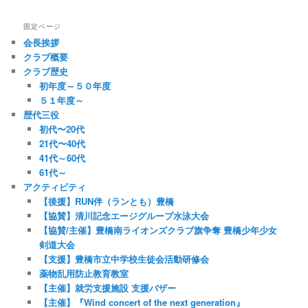
固定ページ
会長挨拶
クラブ概要
クラブ歴史
初年度～５０年度
５１年度～
歴代三役
初代〜20代
21代〜40代
41代～60代
61代～
アクティビティ
【後援】RUN伴（ランとも）豊橋
【協賛】清川記念エージグループ水泳大会
【協賛/主催】豊橋南ライオンズクラブ旗争奪 豊橋少年少女
剣道大会
【支援】豊橋市立中学校生徒会活動研修会
薬物乱用防止教育教室
【主催】就労支援施設 支援バザー
【主催】『Wind concert of the next generation』