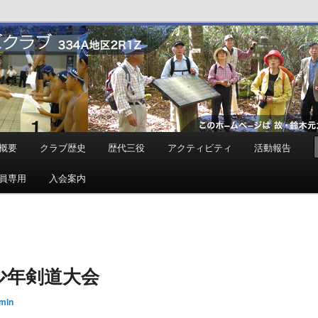
ンズクラブ
概要
クラブ歴史
歴代三役
アクティビティ
活動報告
員専用
入会案内
少年剣道大会
min