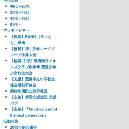
歴代三役
初代〜20代
21代〜40代
41代～60代
61代～
アクティビティ
【後援】RUN伴（ランと
も）豊橋
【協賛】清川記念エージグ
ループ水泳大会
【協賛/主催】豊橋南ライオ
ンズクラブ旗争奪 豊橋少年
少女剣道大会
【支援】豊橋市立中学校生
徒会活動研修会
薬物乱用防止教育教室
【主催】就労支援施設 支援
バザー
【主催】『Wind concert of
the next generation』
活動報告
2013年例会報告