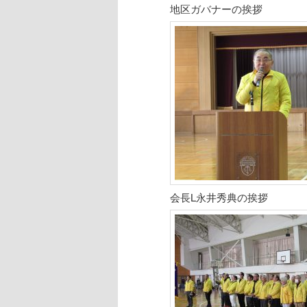
地区ガバナーの挨拶
会長L永井秀典の挨拶