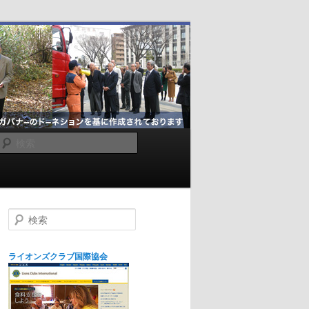
検
索
検
索
ライオンズクラブ国際協会