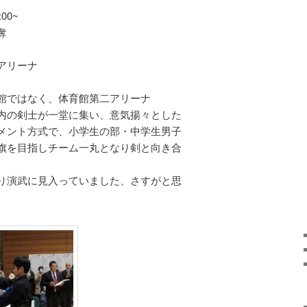
00~
奪
アリーナ
館ではなく、体育館第二アリーナ
内の剣士が一堂に集い、意気揚々とした
メント方式で、小学生の部・中学生男子
旗を目指しチーム一丸となり剣と向き合
り演武に見入っていました、さすがと思