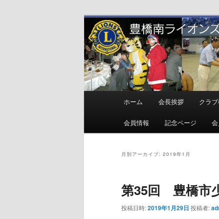
メ
サ
地域奉仕ボランティア
イ
ブ
ン
コ
豊橋南ライオ
コ
ン
ン
テ
テ
ン
ン
ツ
メ
ホーム
会長挨拶
クラブ
ツ
へ
イ
へ
移
ン
会員情報
記念ページ
会
移
動
メ
動
ニ
ュ
月別アーカイブ:
2019年1月
ー
第35回 豊橋市
投稿日時:
2019年1月29日
投稿者:
ad