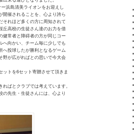
バナー浜島清美ライオンをお迎えし
が開催されることを、心より誇ら
だそれほど多くの方に周知されて
桜丘高校の生徒さん達のお力を借
の健常者と障碍者の方が同じコー
ルへ向かい、チーム毎に少しでも
所へ投球したが勝利となるゲーム
そ野が広がればとの思いで今大会
。
セットを6セット寄贈させて頂きま
きればとクラブでは考えています。
校の先生・生徒さんには、心より