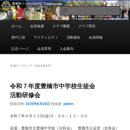
メ
サ
地域奉仕ボランティア
イ
ブ
検
ン
コ
索
コ
ン
豊橋南ライオンズクラブ
メ
ホーム
会長挨拶
クラブ概要
クラブ歴史
ン
テ
イ
テ
ン
ン
歴代三役
アクティビティ
活動報告
会員情報
ン
ツ
メ
ツ
へ
ニ
記念ページ
会員専用
入会案内
へ
移
ュ
移
動
ー
動
月別アーカイブ:
2025年8月
令和７年度豊橋市中学校生徒会
活動研修会
投稿日時:
2025年8月28日
投稿者:
admin
令和７年８月２２日(金)９：００～１２：００
会場：豊橋市立豊城中学校（分科会） 豊橋市公会堂（全体会）