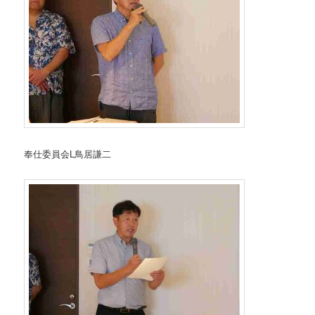
奉仕委員会L鳥居謙二