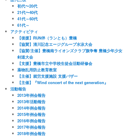
初代〜20代
21代〜40代
41代～60代
61代～
アクティビティ
【後援】RUN伴（ランとも）豊橋
【協賛】清川記念エージグループ水泳大会
【協賛/主催】豊橋南ライオンズクラブ旗争奪 豊橋少年少女
剣道大会
【支援】豊橋市立中学校生徒会活動研修会
薬物乱用防止教育教室
【主催】就労支援施設 支援バザー
【主催】『Wind concert of the next generation』
活動報告
2013年例会報告
2013年活動報告
2014年例会報告
2015年例会報告
2016年例会報告
2017年例会報告
2018年例会報告