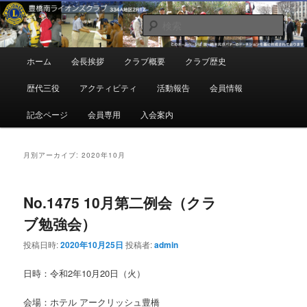
メ
サ
地域奉仕ボランティア
イ
ブ
検
ン
コ
索
コ
ン
豊橋南ライオンズクラブ
メ
ホーム
会長挨拶
クラブ概要
クラブ歴史
ン
テ
イ
テ
ン
ン
歴代三役
アクティビティ
活動報告
会員情報
ン
ツ
メ
ツ
へ
ニ
記念ページ
会員専用
入会案内
へ
移
ュ
移
動
ー
動
月別アーカイブ:
2020年10月
No.1475 10月第二例会（クラ
ブ勉強会）
投稿日時:
2020年10月25日
投稿者:
admin
日時：令和2年10月20日（火）
会場：ホテル アークリッシュ豊橋