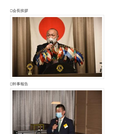
□会長挨拶
□幹事報告