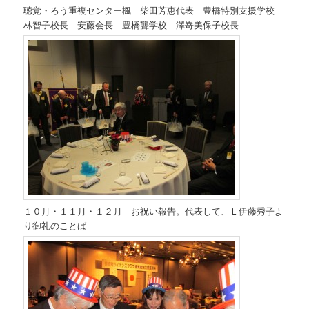
聴覚・ろう重複センター楓 柴田芳恵代表 豊橋特別支援学校
林智子校長 安藤会長 豊橋聾学校 澤嵜美保子校長
１０月・１１月・１２月 お祝い報告。代表して、Ｌ伊藤秀子よ
り御礼のことば