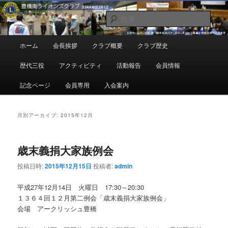
メ
サ
地域奉仕ボランティア
イ
ブ
検
ン
コ
索
コ
ン
豊橋南ライオンズクラブ
メ
ホーム
会長挨拶
クラブ概要
クラブ歴史
ン
テ
イ
テ
ン
ン
歴代三役
アクティビティ
活動報告
会員情報
ン
ツ
メ
ツ
へ
ニ
記念ページ
会員専用
入会案内
へ
移
ュ
移
動
ー
動
月別アーカイブ:
2015年12月
歳末義捐大家族例会
投稿日時:
2015年12月15日
投稿者:
admin
平成27年12月14日 火曜日 17:30～20:30
１３６４回１２月第二例会「歳末義捐大家族例会」
会場 アークリッシュ豊橋