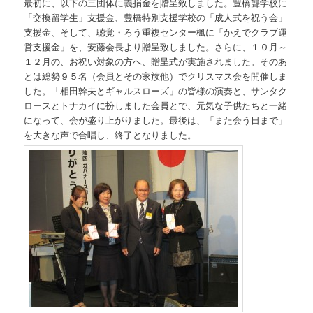
最初に、以下の三団体に義捐金を贈呈致しました。豊橋聾学校に
「交換留学生」支援金、豊橋特別支援学校の「成人式を祝う会」
支援金、そして、聴覚・ろう重複センター楓に「かえでクラブ運
営支援金」を、安藤会長より贈呈致しました。さらに、１０月～
１２月の、お祝い対象の方へ、贈呈式が実施されました。そのあ
とは総勢９５名（会員とその家族他）でクリスマス会を開催しま
した。「相田幹夫とギャルスローズ」の皆様の演奏と、サンタク
ロースとトナカイに扮しました会員とで、元気な子供たちと一緒
になって、会が盛り上がりました。最後は、「また会う日まで」
を大きな声で合唱し、終了となりました。