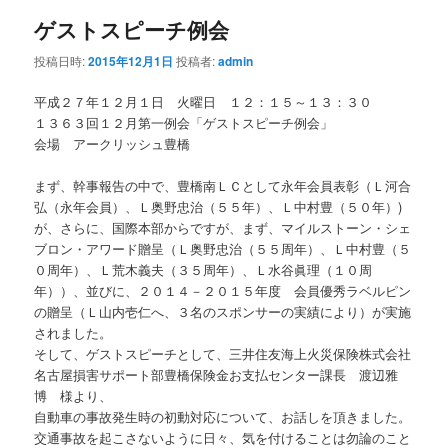
ゲストスピーチ例会
投稿日時:
2015年12月1日
投稿者:
admin
平成２７年１２月１日 火曜日 １２：１５～１３：３０
１３６３回１２月第一例会「ゲストスピーチ例会」
会場 アークリッシュ豊橋
まず、幹事報告の中で、豊橋南ＬＣとして永年会員表彰（Ｌ河合
弘（永年会員）、Ｌ奥野忠治（５５年）、Ｌ中村豊（５０年）)
が、さらに、国際本部からですが、まず、マイルストーン・シェ
ブロン・アワード贈呈（Ｌ奥野忠治（５５周年）、Ｌ中村豊（５
０周年）、Ｌ荒木義夫（３５周年）、Ｌ水谷眞理（１０周
年））、並びに、２０１４－２０１５年度 会員優秀ラベルピン
の贈呈（Ｌ山内壱仁へ、３名のスポンサーの実績により）が実施
されました。
そして、ゲストスピーチとして、三井住友海上火災保険株式会社
名古屋損害サポート部豊橋保険金お支払センター課長 渡辺雅
博 様より、
自動車の事故発生時の初動対応について、お話しを頂きました。
交通事故を起こさないように日々、気を付けることは勿論のこと