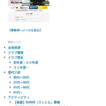
【事務局へメールを送る】
固定ページ
会長挨拶
クラブ概要
クラブ歴史
初年度～５０年度
５１年度～
歴代三役
初代〜20代
21代〜40代
41代～60代
61代～
アクティビティ
【後援】RUN伴（ランとも）豊橋