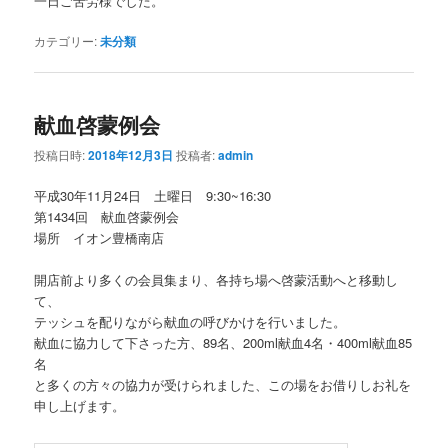
一日ご苦労様でした。
カテゴリー:
未分類
献血啓蒙例会
投稿日時:
2018年12月3日
投稿者:
admin
平成30年11月24日 土曜日 9:30~16:30
第1434回 献血啓蒙例会
場所 イオン豊橋南店
開店前より多くの会員集まり、各持ち場へ啓蒙活動へと移動し
て、
テッシュを配りながら献血の呼びかけを行いました。
献血に協力して下さった方、89名、200ml献血4名・400ml献血85
名
と多くの方々の協力が受けられました、この場をお借りしお礼を
申し上げます。