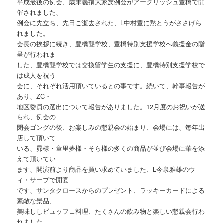
平成最後の例会、歳末義捐大家族例会がアークリッシュ豊橋で開
催されました、
例会に先立ち、先日ご逝去された、L中村豊に黙とうがささげら
れました。
会長の挨拶に続き、豊橋聾学校、豊橋特別支援学校へ義援金の贈
呈が行われま
した、豊橋聾学校では交換留学生の支援に、豊橋特別支援学校で
は成人を祝う
会に、それぞれ活用頂いているとの事です。続いて、幹事報告が
あり、ZC・
地区委員の選出について報告がありました。12月度のお祝いが送
られ、例会の
閉会ゴングの後、お楽しみの懇親会の始まり、会場には、毎年出
店して頂いて
いる、昴様・童里夢様・そら様の多くの商品が並び会場に華を添
えて頂いてい
ます、開演前より商品を買い求めていました、L今泉雅雄のウ
ィ・サーブで開宴
です、サンタクロースからのプレゼント、ラッキーカードによる
素敵な景品、
美味ししビュッフェ料理、たくさんの飲み物と楽しい懇親会行わ
れました。