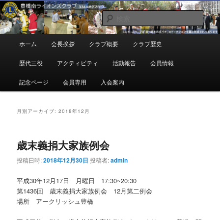
メ
サ
地域奉仕ボランティア
イ
ブ
検
ン
コ
索
コ
ン
豊橋南ライオンズクラブ
メ
ホーム
会長挨拶
クラブ概要
クラブ歴史
ン
テ
イ
テ
ン
ン
歴代三役
アクティビティ
活動報告
会員情報
ン
ツ
メ
ツ
へ
ニ
記念ページ
会員専用
入会案内
へ
移
ュ
移
動
ー
動
月別アーカイブ:
2018年12月
歳末義捐大家族例会
投稿日時:
2018年12月30日
投稿者:
admin
平成30年12月17日 月曜日 17:30~20:30
第1436回 歳末義捐大家族例会 12月第二例会
場所 アークリッシュ豊橋