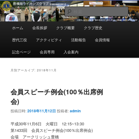
メ
サ
地域奉仕ボランティア
イ
ブ
検
ン
コ
索
コ
ン
豊橋南ライオンズクラブ
メ
ホーム
会長挨拶
クラブ概要
クラブ歴史
ン
テ
イ
テ
ン
ン
歴代三役
アクティビティ
活動報告
会員情報
ン
ツ
メ
ツ
へ
ニ
記念ページ
会員専用
入会案内
へ
移
ュ
移
動
ー
動
月別アーカイブ:
2018年11月
会員スピーチ例会(100％出席例
会)
投稿日時:
2018年11月12日
投稿者:
admin
平成30年11月6日 火曜日 12:15~13:30
第1433回 会員スピーチ例会(100％出席例会)
会場 アークリッシュ豊橋