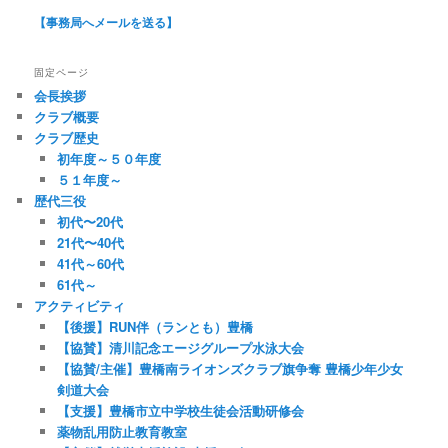
【事務局へメールを送る】
固定ページ
会長挨拶
クラブ概要
クラブ歴史
初年度～５０年度
５１年度～
歴代三役
初代〜20代
21代〜40代
41代～60代
61代～
アクティビティ
【後援】RUN伴（ランとも）豊橋
【協賛】清川記念エージグループ水泳大会
【協賛/主催】豊橋南ライオンズクラブ旗争奪 豊橋少年少女
剣道大会
【支援】豊橋市立中学校生徒会活動研修会
薬物乱用防止教育教室