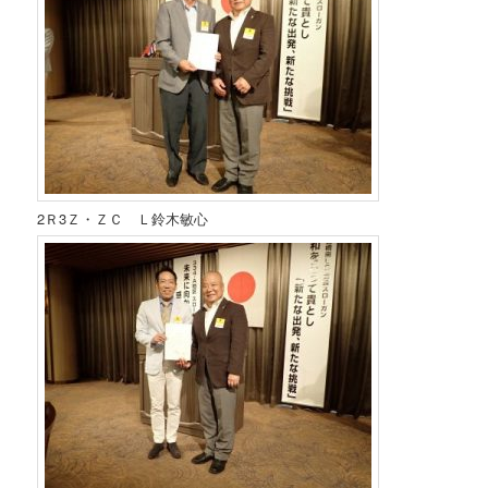
2Ｒ3Ｚ・ＺＣ Ｌ鈴木敏心