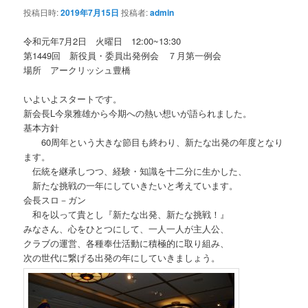
投稿日時:
2019年7月15日
投稿者:
admin
令和元年7月2日 火曜日 12:00~13:30
第1449回 新役員・委員出発例会 ７月第一例会
場所 アークリッシュ豊橋
いよいよスタートです。
新会長L今泉雅雄から今期への熱い想いが語られました。
基本方針
60周年という大きな節目も終わり、新たな出発の年度となり
ます。
伝統を継承しつつ、経験・知識を十二分に生かした、
新たな挑戦の一年にしていきたいと考えています。
会長スロ－ガン
和を以って貴とし『新たな出発、新たな挑戦！』
みなさん、心をひとつにして、一人一人が主人公、
クラブの運営、各種奉仕活動に積極的に取り組み、
次の世代に繋げる出発の年にしていきましょう。