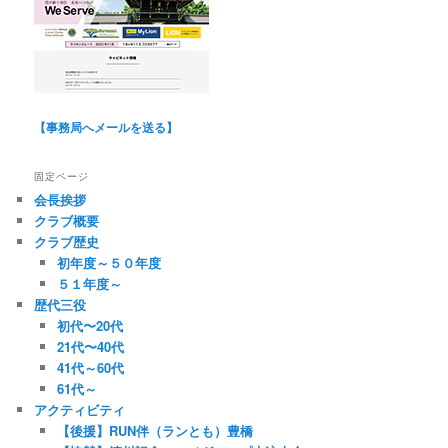
【事務局へメールを送る】
固定ページ
会長挨拶
クラブ概要
クラブ歴史
初年度～５０年度
５１年度～
歴代三役
初代〜20代
21代〜40代
41代～60代
61代～
アクティビティ
【後援】RUN伴（ランとも）豊橋