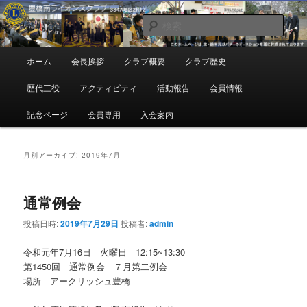
メ
サ
地域奉仕ボランティア
イ
ブ
検
ン
コ
索
コ
ン
豊橋南ライオンズクラブ
メ
ホーム
会長挨拶
クラブ概要
クラブ歴史
ン
テ
イ
テ
ン
ン
歴代三役
アクティビティ
活動報告
会員情報
ン
ツ
メ
ツ
へ
ニ
記念ページ
会員専用
入会案内
へ
移
ュ
移
動
ー
動
月別アーカイブ:
2019年7月
通常例会
投稿日時:
2019年7月29日
投稿者:
admin
令和元年7月16日 火曜日 12:15~13:30
第1450回 通常例会 ７月第二例会
場所 アークリッシュ豊橋