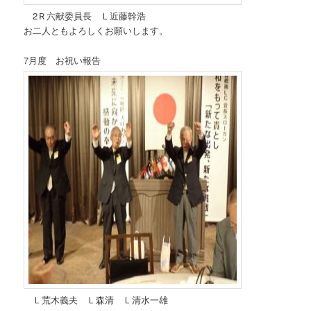
2Ｒ六献委員長 Ｌ近藤幹浩
お二人ともよろしくお願いします。
7月度 お祝い報告
Ｌ荒木義夫 Ｌ森清 Ｌ清水一雄