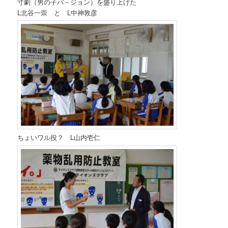
寸劇（男の子バ－ジョン）を盛り上げた
L北谷一崇 と L中神敦彦
ちょいワル役？ L山内壱仁