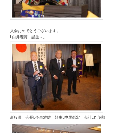
入会おめでとうございます。
L白井理賀 誕生～。
新役員 会長L今泉雅雄 幹事L中尾彰宏 会計L丸茂勲