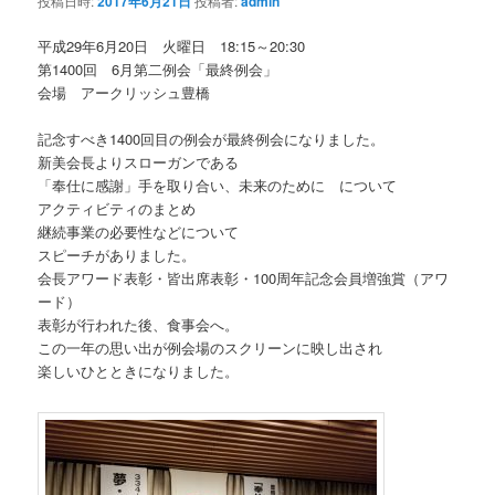
投稿日時:
2017年6月21日
投稿者:
admin
平成29年6月20日 火曜日 18:15～20:30
第1400回 6月第二例会「最終例会」
会場 アークリッシュ豊橋
記念すべき1400回目の例会が最終例会になりました。
新美会長よりスローガンである
「奉仕に感謝」手を取り合い、未来のために について
アクティビティのまとめ
継続事業の必要性などについて
スピーチがありました。
会長アワード表彰・皆出席表彰・100周年記念会員増強賞（アワ
ード）
表彰が行われた後、食事会へ。
この一年の思い出が例会場のスクリーンに映し出され
楽しいひとときになりました。