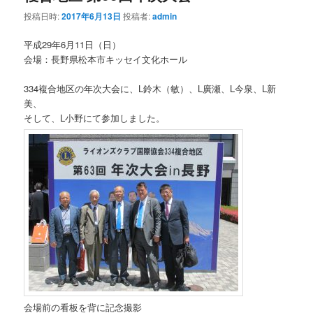
投稿日時:
2017年6月13日
投稿者:
admin
平成29年6月11日（日）
会場：長野県松本市キッセイ文化ホール
334複合地区の年次大会に、L鈴木（敏）、L廣瀬、L今泉、L新
美、
そして、L小野にて参加しました。
会場前の看板を背に記念撮影