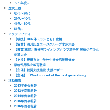
５１年度～
歴代三役
初代〜20代
21代〜40代
41代～60代
61代～
アクティビティ
【後援】RUN伴（ランとも）豊橋
【協賛】清川記念エージグループ水泳大会
【協賛/主催】豊橋南ライオンズクラブ旗争奪 豊橋少年少女
剣道大会
【支援】豊橋市立中学校生徒会活動研修会
薬物乱用防止教育教室
【主催】就労支援施設 支援バザー
【主催】『Wind concert of the next generation』
活動報告
2013年例会報告
2013年活動報告
2014年例会報告
2015年例会報告
2016年例会報告