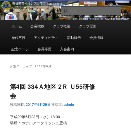
メ
サ
地域奉仕ボランティア
イ
ブ
検
ン
コ
索
コ
ン
豊橋南ライオンズクラブ
メ
ホーム
会長挨拶
クラブ概要
クラブ歴史
ン
テ
イ
テ
ン
ン
歴代三役
アクティビティ
活動報告
会員情報
ン
ツ
メ
ツ
へ
ニ
記念ページ
会員専用
入会案内
へ
移
ュ
移
動
ー
動
月別アーカイブ:
2017年6月
第4回 334Ａ地区 2Ｒ Ｕ55研修
会
投稿日時:
2017年6月29日
投稿者:
admin
平成29年6月28日（水）18:30～
場所：ホテルアークリッシュ豊橋