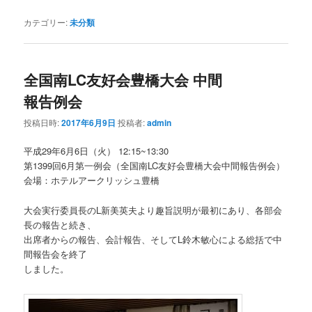
カテゴリー:
未分類
全国南LC友好会豊橋大会 中間
報告例会
投稿日時:
2017年6月9日
投稿者:
admin
平成29年6月6日（火） 12:15~13:30
第1399回6月第一例会（全国南LC友好会豊橋大会中間報告例会）
会場：ホテルアークリッシュ豊橋
大会実行委員長のL新美英夫より趣旨説明が最初にあり、各部会
長の報告と続き、
出席者からの報告、会計報告、そしてL鈴木敏心による総括で中
間報告会を終了
しました。