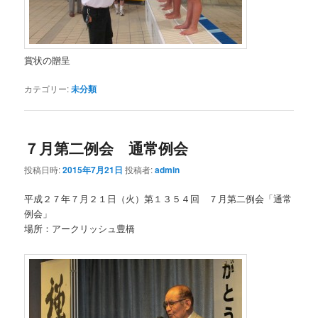
賞状の贈呈
カテゴリー:
未分類
７月第二例会 通常例会
投稿日時:
2015年7月21日
投稿者:
admin
平成２７年７月２１日（火）第１３５４回 ７月第二例会「通常
例会」
場所：アークリッシュ豊橋