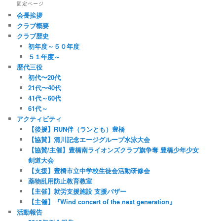
固定ページ
会長挨拶
クラブ概要
クラブ歴史
初年度～５０年度
５１年度～
歴代三役
初代〜20代
21代〜40代
41代～60代
61代～
アクティビティ
【後援】RUN伴（ランとも）豊橋
【協賛】清川記念エージグループ水泳大会
【協賛/主催】豊橋南ライオンズクラブ旗争奪 豊橋少年少女
剣道大会
【支援】豊橋市立中学校生徒会活動研修会
薬物乱用防止教育教室
【主催】就労支援施設 支援バザー
【主催】『Wind concert of the next generation』
活動報告