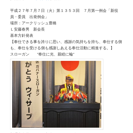
平成２７年７月７日（火）第１３５３回 ７月第一例会「新役
員・委員 出発例会」
場所：アークリッシュ豊橋
Ｌ安藤春男 新会長
基本方針発表
【奉仕できる事を誇りに思い、感謝の気持ちを持ち、奉仕する側
も、奉仕を受ける側も感謝しあえる奉仕活動に精進する。】
スローガン “奉仕に光、親睦に輪“