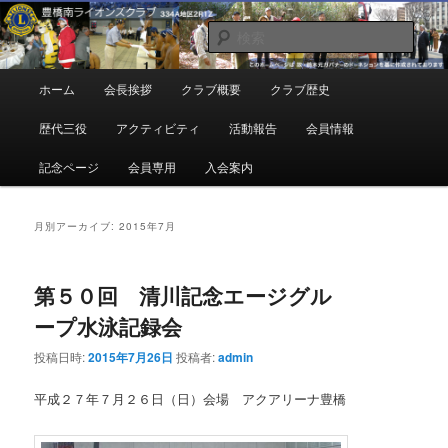
メ
サ
地域奉仕ボランティア
イ
ブ
検
ン
コ
索
コ
ン
豊橋南ライオンズクラブ
メ
ホーム
会長挨拶
クラブ概要
クラブ歴史
ン
テ
イ
テ
ン
ン
歴代三役
アクティビティ
活動報告
会員情報
ン
ツ
メ
ツ
へ
ニ
記念ページ
会員専用
入会案内
へ
移
ュ
移
動
ー
動
月別アーカイブ:
2015年7月
第５０回 清川記念エージグル
ープ水泳記録会
投稿日時:
2015年7月26日
投稿者:
admin
平成２７年７月２６日（日）会場 アクアリーナ豊橋