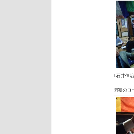
L石井伸治
閉宴のロ