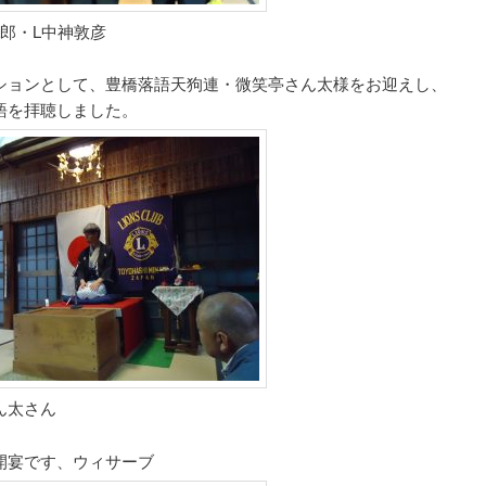
太郎・L中神敦彦
ションとして、豊橋落語天狗連・微笑亭さん太様をお迎えし、
語を拝聴しました。
ん太さん
開宴です、ウィサーブ