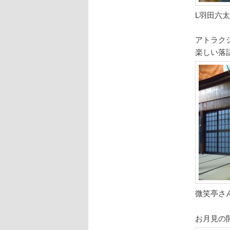
L羽田六
アトラク
楽しい落
微笑亭さ
お月見の