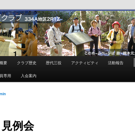
ンズクラブ
概要
クラブ歴史
歴代三役
アクティビティ
活動報告
員専用
入会案内
min
月見例会