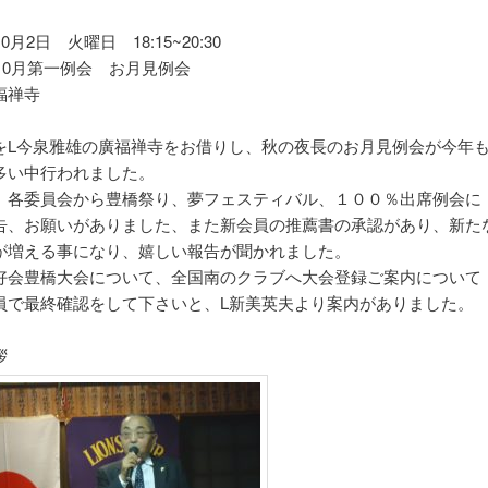
0月2日 火曜日 18:15~20:30
回10月第一例会 お月見例会
福禅寺
をL今泉雅雄の廣福禅寺をお借りし、秋の夜長のお月見例会が今年
多い中行われました。
、各委員会から豊橋祭り、夢フェスティバル、１００％出席例会に
告、お願いがありました、また新会員の推薦書の承認があり、新た
が増える事になり、嬉しい報告が聞かれました。
好会豊橋大会について、全国南のクラブへ大会登録ご案内について
員で最終確認をして下さいと、L新美英夫より案内がありました。
拶