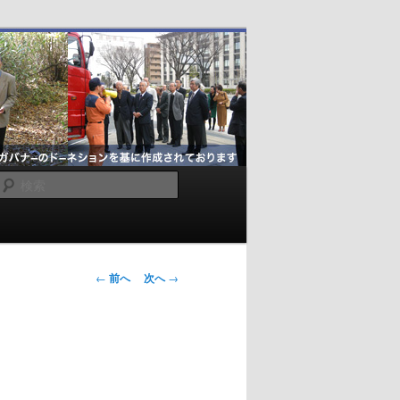
検
索
投
←
前へ
次へ
→
稿
ナ
ビ
ゲ
ー