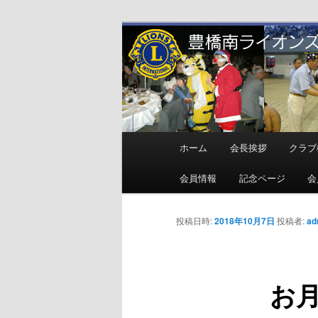
メ
地域奉仕ボランティア
イ
ン
豊橋南ライオ
コ
ン
テ
ン
メ
ホーム
会長挨拶
クラブ
ツ
イ
へ
ン
会員情報
記念ページ
会
移
メ
動
ニ
投稿日時:
2018年10月7日
投稿者:
ad
ュ
ー
お