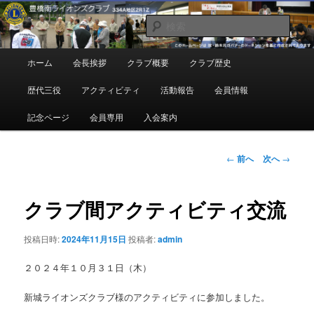
メ
地域奉仕ボランティア
イ
検
ン
索
コ
豊橋南ライオンズクラブ
メ
ホーム
会長挨拶
クラブ概要
クラブ歴史
ン
イ
テ
ン
歴代三役
アクティビティ
活動報告
会員情報
ン
メ
ツ
ニ
記念ページ
会員専用
入会案内
へ
ュ
移
ー
動
投
←
前へ
次へ
→
稿
ナ
ビ
クラブ間アクティビティ交流
ゲ
ー
投稿日時:
2024年11月15日
投稿者:
admin
シ
ョ
２０２４年１０月３１日（木）
ン
新城ライオンズクラブ様のアクティビティに参加しました。