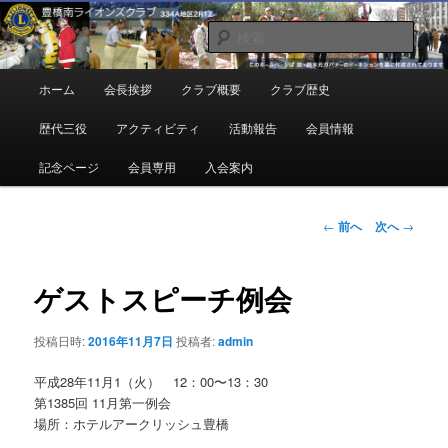
メ
地域奉仕ボランティア
イ
検
ン
索
コ
豊橋南ライオンズクラブ
メ
ホーム
会長挨拶
クラブ概要
クラブ歴史
ン
イ
テ
ン
歴代三役
アクティビティ
活動報告
会員情報
ン
メ
ツ
ニ
記念ページ
会員専用
入会案内
へ
ュ
移
ー
動
投
←
前へ
次へ
→
稿
ナ
ビ
ゲストスピーチ例会
ゲ
ー
投稿日時:
2016年11月7日
投稿者:
admin
シ
ョ
平成28年11月1（火） 12：00〜13：30
ン
第1385回 11月第一例会
場所：ホテルアークリッシュ豊橋