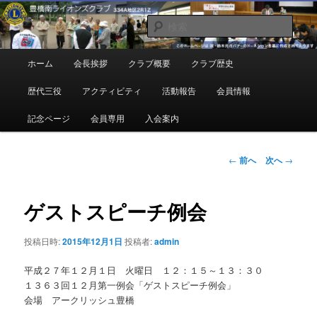
メ
地域奉仕ボランティア
イ
検
ン
索
コ
豊橋南ライオンズクラブ
メ
ホーム
会長挨拶
クラブ概要
クラブ歴史
ン
イ
テ
ン
歴代三役
アクティビティ
活動報告
会員情報
ン
メ
ツ
ニ
記念ページ
会員専用
入会案内
へ
ュ
移
ー
動
投
←
前へ
次へ
→
稿
ナ
ビ
ゲストスピーチ例会
ゲ
ー
投稿日時:
2015年12月1日
投稿者:
admin
シ
ョ
平成２７年１２月１日 火曜日 １２：１５～１３：３０
ン
１３６３回１２月第一例会「ゲストスピーチ例会」
会場 アークリッシュ豊橋