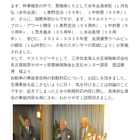
まず、幹事報告の中で、豊橋南ＬＣとして永年会員表彰（Ｌ河合
弘（永年会員）、Ｌ奥野忠治（５５年）、Ｌ中村豊（５０年）)
が、さらに、国際本部からですが、まず、マイルストーン・シェ
ブロン・アワード贈呈（Ｌ奥野忠治（５５周年）、Ｌ中村豊（５
０周年）、Ｌ荒木義夫（３５周年）、Ｌ水谷眞理（１０周
年））、並びに、２０１４－２０１５年度 会員優秀ラベルピン
の贈呈（Ｌ山内壱仁へ、３名のスポンサーの実績により）が実施
されました。
そして、ゲストスピーチとして、三井住友海上火災保険株式会社
名古屋損害サポート部豊橋保険金お支払センター課長 渡辺雅
博 様より、
自動車の事故発生時の初動対応について、お話しを頂きました。
交通事故を起こさないように日々、気を付けることは勿論のこと
ですが、起きてしまったときの初期対応内容に関し、具体的な過
去の事故内容を例にされ、わかりやすく説明頂きました。