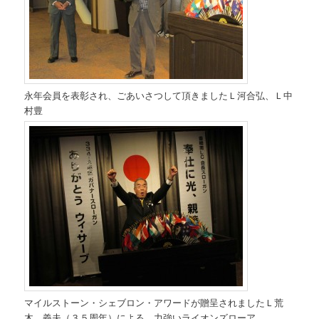
永年会員を表彰され、ごあいさつして頂きましたＬ河合弘、Ｌ中
村豊
マイルストーン・シェブロン・アワードが贈呈されましたＬ荒
木 義夫（３５周年）による、力強いライオンズローア