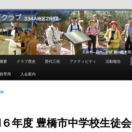
ンズクラブ
概要
クラブ歴史
歴代三役
アクティビティ
活動報告
員専用
入会案内
in
和６年度 豊橋市中学校生徒会