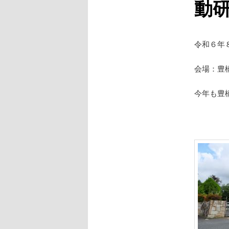
動
令和６年
会場：豊
今年も豊