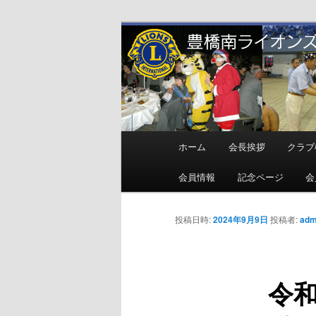
メ
地域奉仕ボランティア
イ
ン
豊橋南ライオ
コ
ン
テ
ン
メ
ホーム
会長挨拶
クラブ
ツ
イ
へ
ン
会員情報
記念ページ
会
移
メ
動
ニ
投稿日時:
2024年9月9日
投稿者:
adm
ュ
ー
令