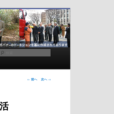
検
索
投
←
前へ
次へ
→
稿
ナ
ビ
活
ゲ
ー