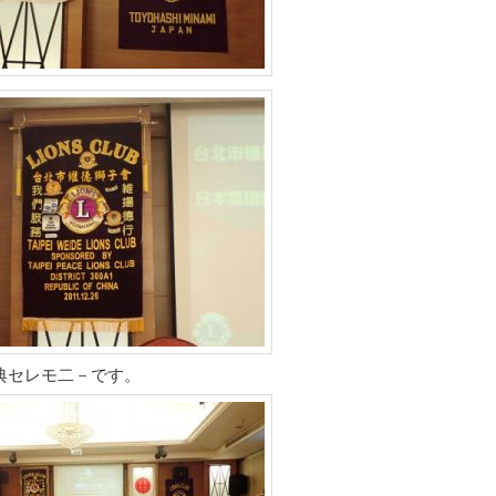
典セレモ二－です。