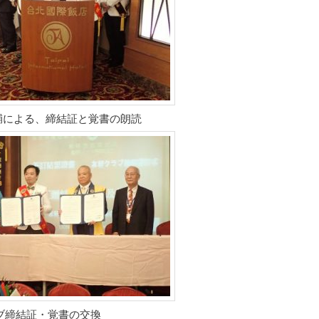
敬輔による、締結証と覚書の朗読
ブ締結証・覚書の交換