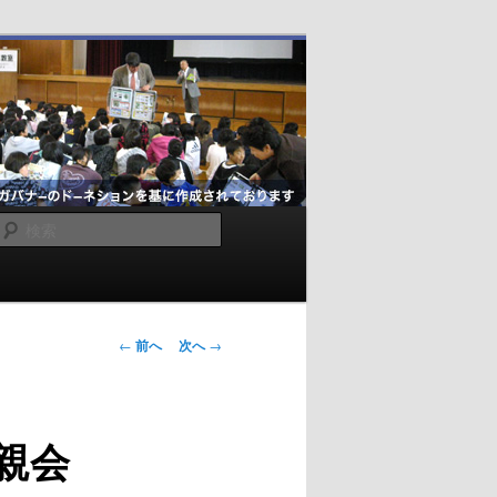
検
索
投
←
前へ
次へ
→
稿
ナ
ビ
親会
ゲ
ー