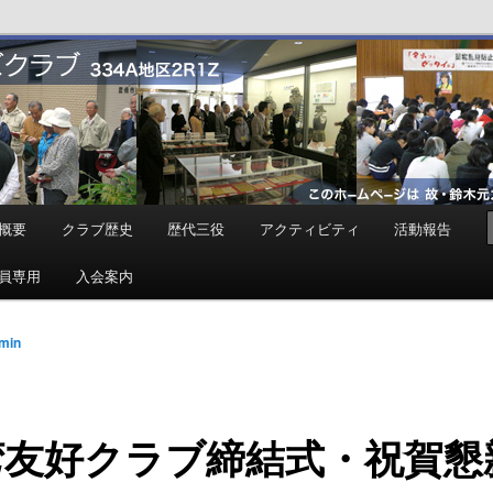
ンズクラブ
概要
クラブ歴史
歴代三役
アクティビティ
活動報告
員専用
入会案内
min
湾友好クラブ締結式・祝賀懇