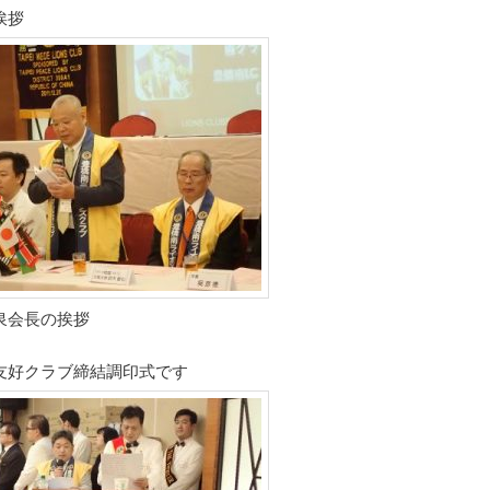
挨拶
泉会長の挨拶
友好クラブ締結調印式です