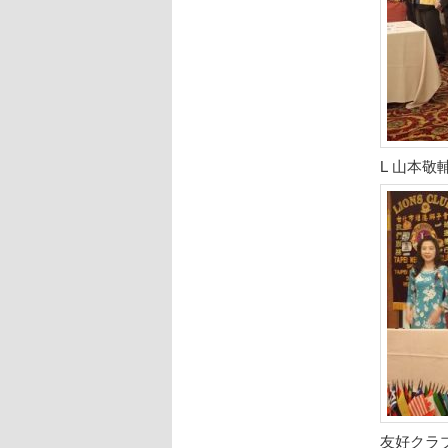
L 山本
友好クラ