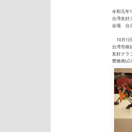
令和元年1
台湾友好
会場 台
10月1
台湾市維
友好クラ
豊橋南L