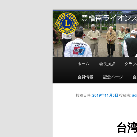
メ
地域奉仕ボランティア
イ
ン
豊橋南ライオ
コ
ン
テ
ン
メ
ホーム
会長挨拶
クラブ
ツ
イ
へ
ン
会員情報
記念ページ
会
移
メ
動
ニ
投稿日時:
2019年11月5日
投稿者:
ad
ュ
ー
台