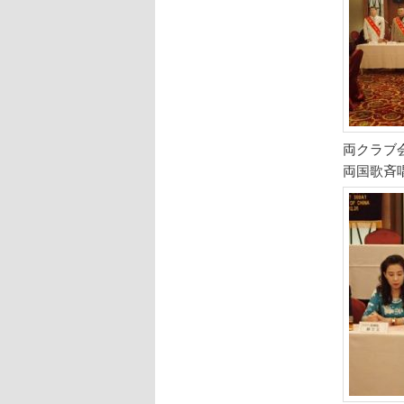
両クラブ
両国歌斉