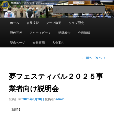
メ
地域奉仕ボランティア
イ
検
ン
索
コ
豊橋南ライオンズクラブ
メ
ホーム
会長挨拶
クラブ概要
クラブ歴史
ン
イ
テ
ン
歴代三役
アクティビティ
活動報告
会員情報
ン
メ
ツ
ニ
記念ページ
会員専用
入会案内
へ
ュ
移
ー
動
投
←
前へ
次へ
→
稿
ナ
ビ
夢フェスティバル２０２５事
ゲ
ー
業者向け説明会
シ
ョ
投稿日時:
2026年3月20日
投稿者:
admin
ン
【日時】