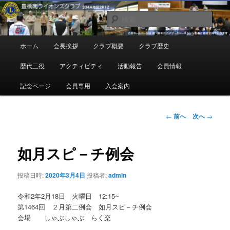
メ
地域奉仕ボランティア
イ
検
ン
索
コ
豊橋南ライオンズクラブ
メ
ホーム
会長挨拶
クラブ概要
クラブ歴史
ン
イ
テ
ン
歴代三役
アクティビティ
活動報告
会員情報
ン
メ
ツ
ニ
記念ページ
会員専用
入会案内
へ
ュ
移
ー
動
投
←
前へ
次へ
→
稿
ナ
ビ
如月スピ－チ例会
ゲ
ー
投稿日時:
2020年3月4日
投稿者:
admin
シ
ョ
令和2年2月18日 火曜日 12:15~
ン
第1464回 ２月第二例会 如月スピ－チ例会
会場 しゃぶしゃぶ らく楽