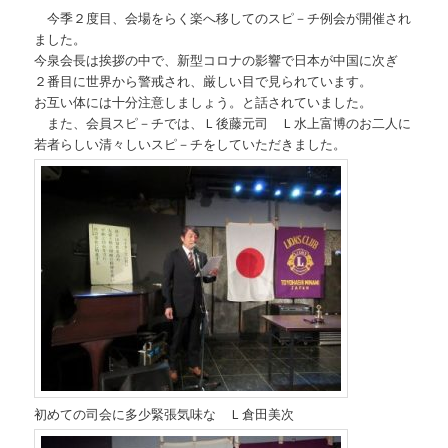
今季２度目、会場をらく楽へ移してのスピ－チ例会が開催され
ました。
今泉会長は挨拶の中で、新型コロナの影響で日本が中国に次ぎ
２番目に世界から警戒され、厳しい目で見られています。
お互い体には十分注意しましょう。と話されていました。
また、会員スピ－チでは、Ｌ後藤元司 Ｌ水上富博のお二人に
若者らしい清々しいスピ－チをしていただきました。
初めての司会に多少緊張気味な Ｌ倉田美次