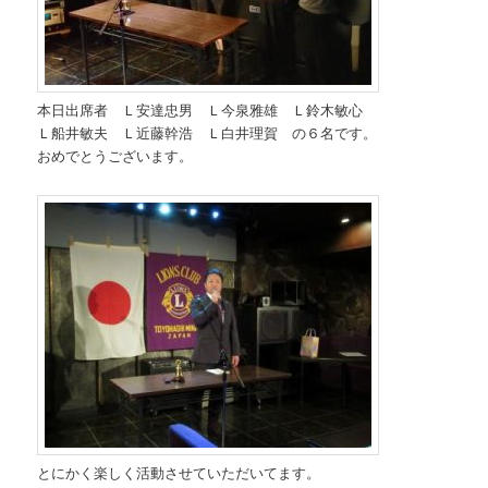
本日出席者 Ｌ安達忠男 Ｌ今泉雅雄 Ｌ鈴木敏心
Ｌ船井敏夫 Ｌ近藤幹浩 Ｌ白井理賀 の６名です。
おめでとうございます。
とにかく楽しく活動させていただいてます。