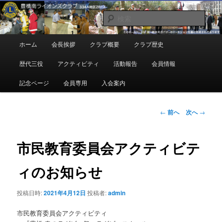
メ
地域奉仕ボランティア
イ
検
ン
索
コ
豊橋南ライオンズクラブ
メ
ホーム
会長挨拶
クラブ概要
クラブ歴史
ン
イ
テ
ン
歴代三役
アクティビティ
活動報告
会員情報
ン
メ
ツ
ニ
記念ページ
会員専用
入会案内
へ
ュ
移
ー
動
投
←
前へ
次へ
→
稿
ナ
ビ
市民教育委員会アクティビテ
ゲ
ー
ィのお知らせ
シ
ョ
投稿日時:
2021年4月12日
投稿者:
admin
ン
市民教育委員会アクティビティ