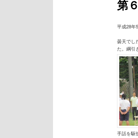
第
平成28年
曇天でし
た。綱引
手話を駆