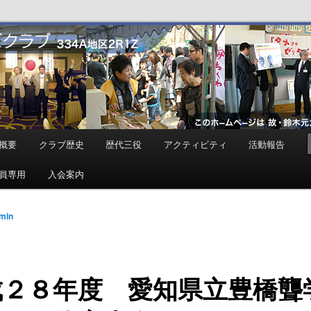
ンズクラブ
概要
クラブ歴史
歴代三役
アクティビティ
活動報告
員専用
入会案内
min
成２８年度 愛知県立豊橋聾