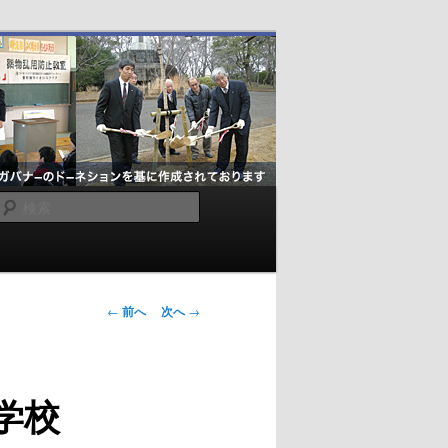
検
索
投
←
前へ
次へ
→
稿
ナ
ビ
学校
ゲ
ー