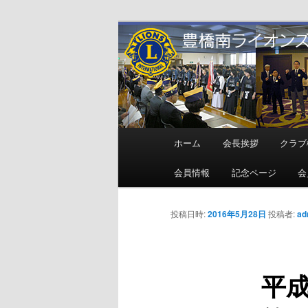
メ
地域奉仕ボランティア
イ
ン
豊橋南ライオ
コ
ン
テ
ン
メ
ホーム
会長挨拶
クラブ
ツ
イ
へ
ン
会員情報
記念ページ
会
移
メ
動
ニ
投稿日時:
2016年5月28日
投稿者:
ad
ュ
ー
平