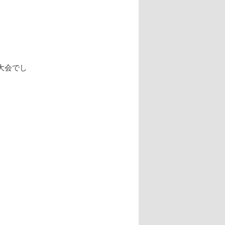
シ
ョ
ン
大会でし