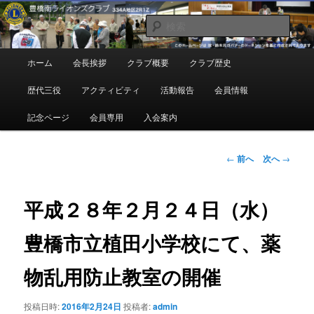
メ
地域奉仕ボランティア
イ
検
ン
索
コ
豊橋南ライオンズクラブ
メ
ホーム
会長挨拶
クラブ概要
クラブ歴史
ン
イ
テ
ン
歴代三役
アクティビティ
活動報告
会員情報
ン
メ
ツ
ニ
記念ページ
会員専用
入会案内
へ
ュ
移
ー
動
投
←
前へ
次へ
→
稿
ナ
ビ
平成２８年２月２４日（水）
ゲ
ー
豊橋市立植田小学校にて、薬
シ
ョ
物乱用防止教室の開催
ン
投稿日時:
2016年2月24日
投稿者:
admin