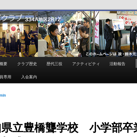
ンズクラブ
概要
クラブ歴史
歴代三役
アクティビティ
活動報告
員専用
入会案内
min
知県立豊橋聾学校 小学部卒