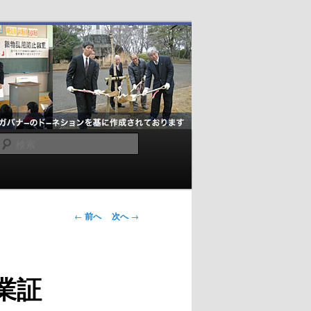
検
索
投
←
前へ
次へ
→
稿
ナ
ビ
業証
ゲ
ー