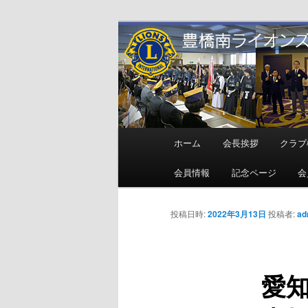
メ
地域奉仕ボランティア
イ
ン
豊橋南ライオ
コ
ン
テ
ン
メ
ホーム
会長挨拶
クラブ
ツ
イ
へ
ン
会員情報
記念ページ
会
移
メ
動
ニ
投稿日時:
2022年3月13日
投稿者:
ad
ュ
ー
愛