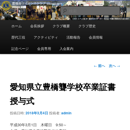
メ
地域奉仕ボランティア
イ
検
ン
索
コ
豊橋南ライオンズクラブ
メ
ホーム
会長挨拶
クラブ概要
クラブ歴史
ン
イ
テ
ン
歴代三役
アクティビティ
活動報告
会員情報
ン
メ
ツ
ニ
記念ページ
会員専用
入会案内
へ
ュ
移
ー
動
投
←
前へ
次へ
→
稿
ナ
ビ
愛知県立豊橋聾学校卒業証書
ゲ
ー
授与式
シ
ョ
投稿日時:
2018年3月4日
投稿者:
admin
ン
平成30年3月1日 木曜日 9:50～