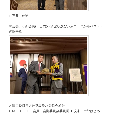
Ｌ石井 伸治
前会長より新会長(Ｌ山内)へ承認状及びシムコＬＣからベスト・
置物伝承
各運営委員長方針発表及び委員会報告
ＧＭＴ/ＧＬＴ・会員・会則委員会委員長 Ｌ廣瀬 生郎はじめ