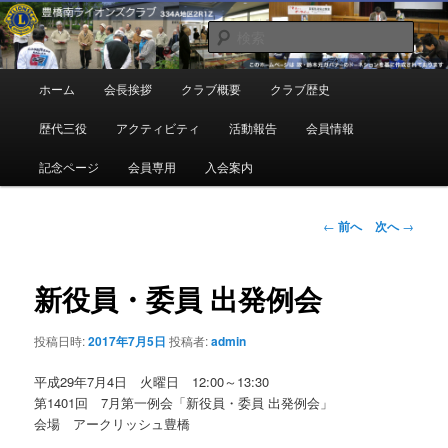
メ
地域奉仕ボランティア
イ
検
ン
索
コ
豊橋南ライオンズクラブ
メ
ホーム
会長挨拶
クラブ概要
クラブ歴史
ン
イ
テ
ン
歴代三役
アクティビティ
活動報告
会員情報
ン
メ
ツ
ニ
記念ページ
会員専用
入会案内
へ
ュ
移
ー
動
投
←
前へ
次へ
→
稿
ナ
ビ
新役員・委員 出発例会
ゲ
ー
投稿日時:
2017年7月5日
投稿者:
admin
シ
ョ
平成29年7月4日 火曜日 12:00～13:30
ン
第1401回 7月第一例会「新役員・委員 出発例会」
会場 アークリッシュ豊橋