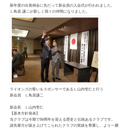
新年度の出発例会に先だって新会員の入会式が行われました。
Ｌ鳥居 謙二が新しく我々の仲間になりました。
ライオンズの誓いをスポンサーであるＬ山内壱仁と行う
新会員 Ｌ鳥居謙二
新会長 Ｌ山内壱仁
【基本方針発表】
当クラブは今期で59周年を迎える歴史と伝統あるクラブです。
諸先輩方が築き上げてこられたクラブの実績を尊重し、より一層