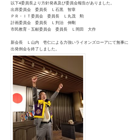
以下4委員長より方針発表及び委員会報告がありました。
出席委員会 委員長 Ｌ石黒 智章
ＰＲ・ＩＴ委員会 委員長 Ｌ丸茂 勲
計画委員会 委員長 Ｌ判治 伸剛
市民教育・五献委員会 委員長 Ｌ岡田 大作
新会長 Ｌ山内 壱仁による力強いライオンズローアにて無事に
出発例会を終了しました。