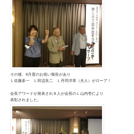
その後、6月度のお祝い報告があり
Ｌ佐藤多一 Ｌ田辺良二 Ｌ丹羽洋章（夫人）がローア！
会長アワードが発表され８人が会長のＬ山内壱仁より
表彰されました。