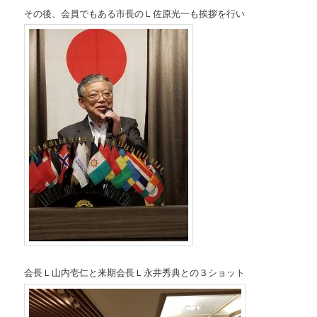
その後、会員でもある市長のＬ佐原光一も挨拶を行い
会長Ｌ山内壱仁と来期会長Ｌ永井秀典との３ショット