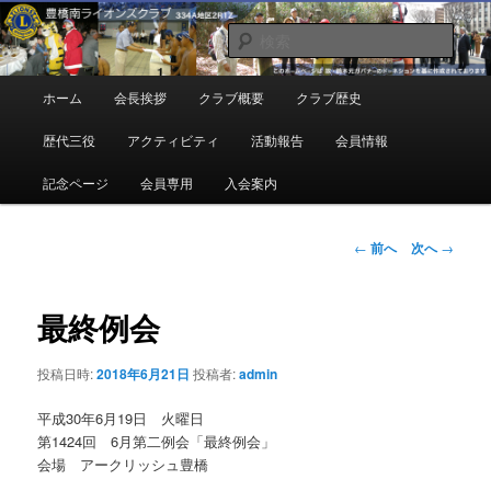
メ
地域奉仕ボランティア
イ
検
ン
索
コ
豊橋南ライオンズクラブ
メ
ホーム
会長挨拶
クラブ概要
クラブ歴史
ン
イ
テ
ン
歴代三役
アクティビティ
活動報告
会員情報
ン
メ
ツ
ニ
記念ページ
会員専用
入会案内
へ
ュ
移
ー
動
投
←
前へ
次へ
→
稿
ナ
ビ
最終例会
ゲ
ー
投稿日時:
2018年6月21日
投稿者:
admin
シ
ョ
平成30年6月19日 火曜日
ン
第1424回 6月第二例会「最終例会」
会場 アークリッシュ豊橋