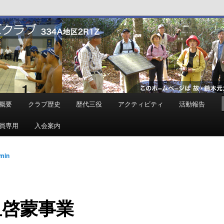
ンズクラブ
概要
クラブ歴史
歴代三役
アクティビティ
活動報告
員専用
入会案内
min
血啓蒙事業