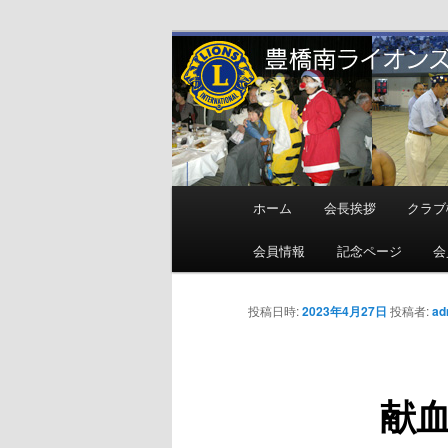
メ
地域奉仕ボランティア
イ
ン
豊橋南ライオ
コ
ン
テ
ン
メ
ホーム
会長挨拶
クラブ
ツ
イ
へ
ン
会員情報
記念ページ
会
移
メ
動
ニ
投稿日時:
2023年4月27日
投稿者:
ad
ュ
ー
献