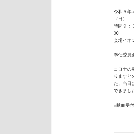
令和５年
時間９：３
会場イオ
奉仕委員
コロナの
りますと
た。当日
できまし
※献血受付