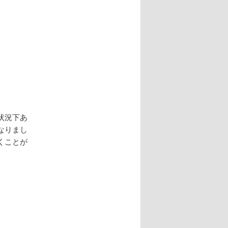
シ
ョ
ン
）
0
状況下あ
なりまし
くことが