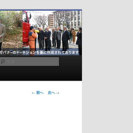
検
索
投
←
前へ
次へ
→
稿
ナ
ビ
ゲ
ー