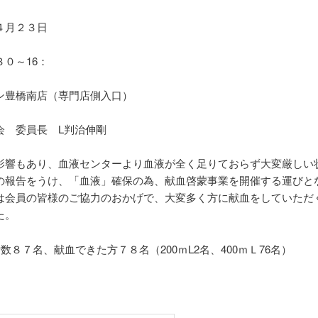
４月２３日
（日
０～16：
0
ン豊橋南店（専門店側入口）
会 委員長 L判治伸剛
影響もあり、血液センターより血液が全く足りておらず大変厳しい
の報告をうけ、「血液」確保の為、献血啓蒙事業を開催する運びと
は会員の皆様のご協力のおかげで、大変多く方に献血をしていただ
た。
数８７名、献血できた方７８名（200ｍL2名、400ｍＬ76名）