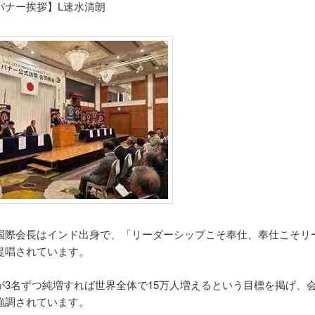
バナー挨拶】L速水清朗
国際会長はインド出身で、「リーダーシップこそ奉仕、奉仕こそリ
提唱されています。
が3名ずつ純増すれば世界全体で15万人増えるという目標を掲げ、
強調されています。