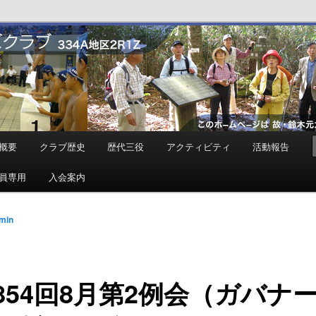
ンズクラブ
概要
クラブ歴史
歴代三役
アクティビティ
活動報告
員専用
入会案内
min
854回8月第2例会（ガバナ