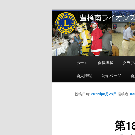
メ
地域奉仕ボランティア
イ
ン
豊橋南ライオ
コ
ン
テ
ン
メ
ホーム
会長挨拶
クラブ
ツ
イ
へ
ン
会員情報
記念ページ
会
移
メ
動
ニ
投稿日時:
2025年8月28日
投稿者:
ad
ュ
ー
第1