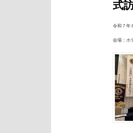
式
令和７年
会場：ホ