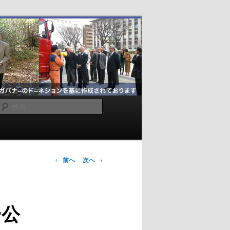
検
索
投
←
前へ
次へ
→
稿
ナ
ビ
ー公
ゲ
ー