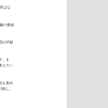
成長はな
遍の価値
CIF献
す。ま
考えてい
動も進め
行動し、