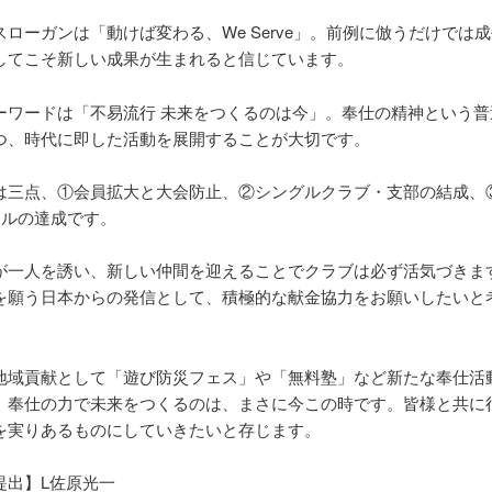
スローガンは「動けば変わる、We Serve」。前例に倣うだけでは
してこそ新しい成果が生まれると信じています。
ーワードは「不易流行 未来をつくるのは今」。奉仕の精神という普
つ、時代に即した活動を展開することが大切です。
は三点、①会員拡大と大会防止、②シングルクラブ・支部の結成、③L
ドルの達成です。
が一人を誘い、新しい仲間を迎えることでクラブは必ず活気づきま
を願う日本からの発信として、積極的な献金協力をお願いしたいと
地域貢献として「遊び防災フェス」や「無料塾」など新たな奉仕活
。奉仕の力で未来をつくるのは、まさに今この時です。皆様と共に
を実りあるものにしていきたいと存じます。
提出】L佐原光一