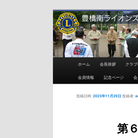
メ
地域奉仕ボランティア
イ
ン
豊橋南ライオ
コ
ン
テ
ン
メ
ホーム
会長挨拶
クラブ
ツ
イ
へ
ン
会員情報
記念ページ
会
移
メ
動
ニ
投稿日時:
2023年11月29日
投稿者:
a
ュ
ー
第