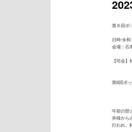
202
第６回ボッ
日時:令
会場：石
【司会】
第6回ボ
午前の部
井様から
行われ、