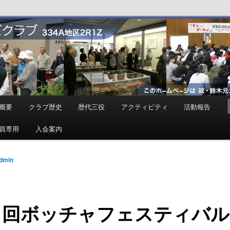
ンズクラブ
概要
クラブ歴史
歴代三役
アクティビティ
活動報告
員専用
入会案内
dmin
６回ボッチャフェスティバル