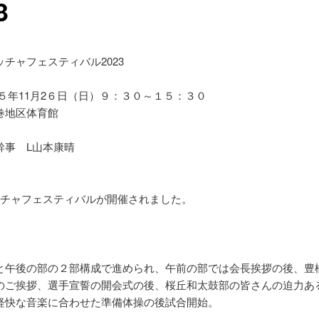
3
チャフェスティバル2023
和５年11月2６日（日）９：３０～１５：３０
巻地区体育館
幹事 L山本康晴
ッチャフェスティバルが開催されました。
と午後の部の２部構成で進められ、午前の部では会長挨拶の後、豊
のご挨拶、選手宣誓の開会式の後、桜丘和太鼓部の皆さんの迫力あ
軽快な音楽に合わせた準備体操の後試合開始。