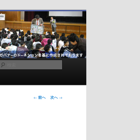
検
索
投
←
前へ
次へ
→
稿
ナ
ビ
ゲ
ー