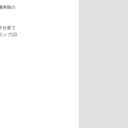
備体操の
させ居て
ランプ(日