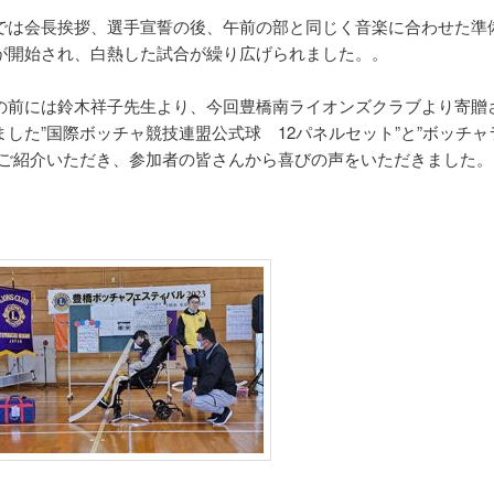
では会長挨拶、選手宣誓の後、午前の部と同じく音楽に合わせた準
が開始され、白熱した試合が繰り広げられました。。
の前には鈴木祥子先生より、今回豊橋南ライオンズクラブより寄贈
ました”国際ボッチャ競技連盟公式球 12パネルセット”と”ボッチャ
をご紹介いただき、参加者の皆さんから喜びの声をいただきました。