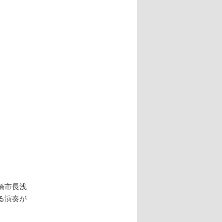
シ
ョ
ン
橋市長浅
る演奏が