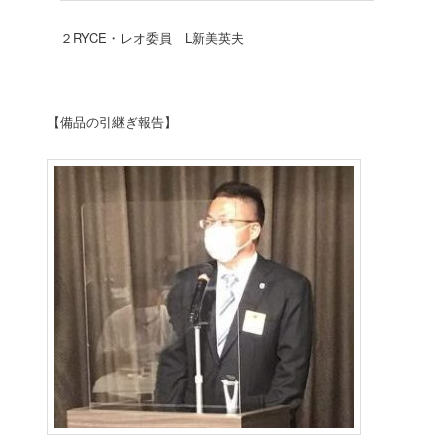
２RYCE・レオ委員 L新美英夫
【備品の引継ぎ報告】