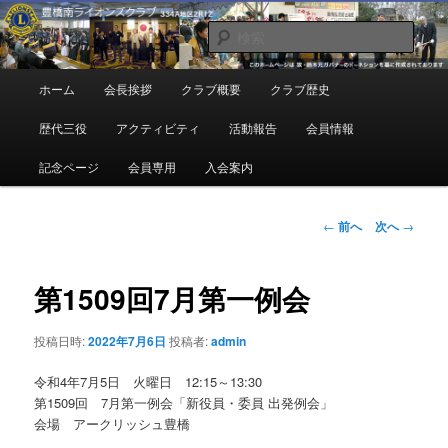
メ
地域奉仕ボランティア
イ
検
ン
索
コ
豊橋南ライオンズクラブ
メ
ホーム
会長挨拶
クラブ概要
クラブ歴史
ン
イ
テ
ン
歴代三役
アクティビティ
活動報告
会員情報
ン
メ
ツ
ニ
記念ページ
会員専用
入会案内
へ
ュ
移
ー
動
投
←
前へ
次へ
→
稿
ナ
ビ
第1509回7月第一例会
ゲ
ー
投稿日時:
2022年7月6日
投稿者:
admin
シ
ョ
令和4年7月5日 火曜日 12:15～13:30
ン
第1509回 7月第一例会「新役員・委員 出発例会」
会場 アークリッシュ豊橋