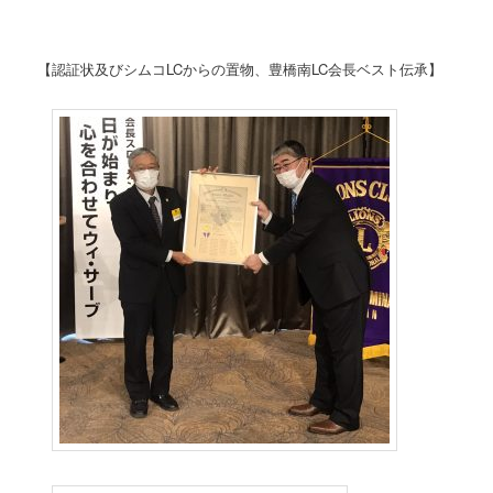
【認証状及びシムコLCからの置物、豊橋南LC会長ベスト伝承】