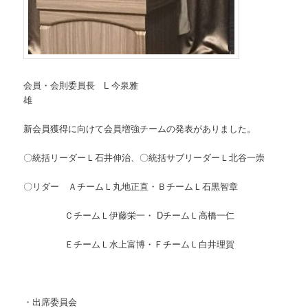
会員・会則委員長 L 今泉雅
雄
新会員獲得に向けて会員増強チームの発表がありました。
〇統括リーダーＬ石井伸治、〇統括サブリーダーＬ北谷一崇
〇リダー ＡチームＬ丸地正直・ＢチームＬ石黒智章
ＣチームＬ伊藤栄一・ DチームＬ高橋一仁
ＥチームＬ水上富博・ＦチームＬ白井理賀
・出席委員会