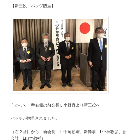
【新三役 バッジ贈呈】
向かって一番右側の前会長Ｌ小野真より新三役へ
バッチが贈呈されました。
（右２番目から、新会長 Ｌ中尾彰宏、新幹事 L中神敦彦、新
会計 L山本敬輔）