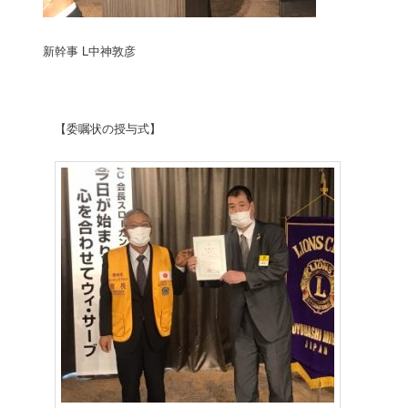
新幹事 L中神敦彦
【委嘱状の授与式】