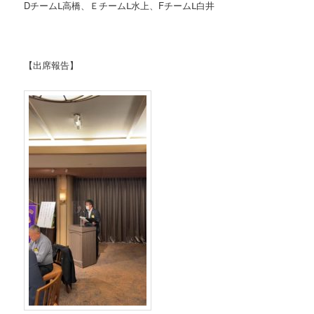
DチームⅬ高橋、ＥチームⅬ水上、FチームⅬ白井
【出席報告】