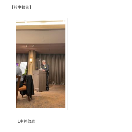
【幹事報告】
L中神敦彦