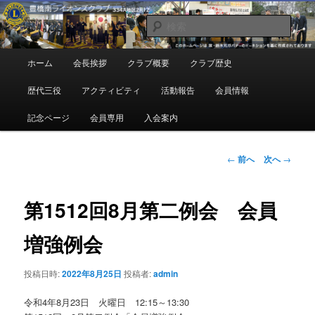
メ
地域奉仕ボランティア
イ
検
ン
索
コ
豊橋南ライオンズクラブ
メ
ホーム
会長挨拶
クラブ概要
クラブ歴史
ン
イ
テ
ン
歴代三役
アクティビティ
活動報告
会員情報
ン
メ
ツ
ニ
記念ページ
会員専用
入会案内
へ
ュ
移
ー
動
投
←
前へ
次へ
→
稿
ナ
ビ
第1512回8月第二例会 会員
ゲ
ー
増強例会
シ
ョ
投稿日時:
2022年8月25日
投稿者:
admin
ン
令和4年8月23日 火曜日 12:15～13:30