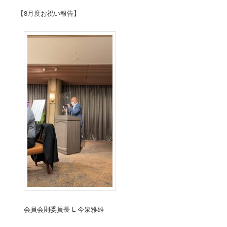
【8月度お祝い報告】
会員会則委員長 L 今泉雅雄