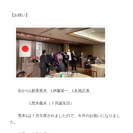
【お祝い】
右からⅬ新美英夫、Ⅼ伊藤栄一、Ⅼ丸地正直、
Ⅼ荒木義夫（７月誕生日）
荒木Ⅼは７月欠席されましたので、今月のお祝いになりまし
た。