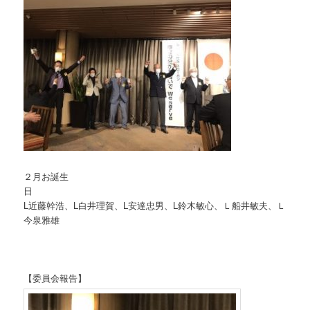
２月お誕生
L近藤幹浩、L白井理賀、L安達忠男、L鈴木敏心、Ｌ船井敏夫、Ｌ
今泉雅雄
【委員会報告】