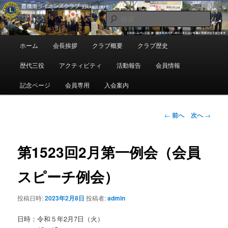
メ
地域奉仕ボランティア
イ
検
ン
索
コ
豊橋南ライオンズクラブ
メ
ホーム
会長挨拶
クラブ概要
クラブ歴史
ン
イ
テ
ン
歴代三役
アクティビティ
活動報告
会員情報
ン
メ
ツ
ニ
記念ページ
会員専用
入会案内
へ
ュ
移
ー
動
投
←
前へ
次へ
→
稿
ナ
ビ
第1523回2月第一例会（会員
ゲ
ー
スピーチ例会）
シ
ョ
投稿日時:
2023年2月8日
投稿者:
admin
ン
日時：令和５年2月7日（火）