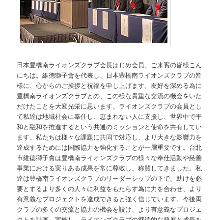
日本豊橋南ライオンズクラブ会長はじめ会員、ご来賓の皆様こん
にちは。維德獅子會を代表し、日本豊橋南ライオンズクラブの皆
様に、心からのご挨拶と祝福を申し上げます。友好を深める為に
豊橋南ライオンズクラブとの、この様な貴重な交流の機会をいた
だけたことを大変光栄に思います。ライオンズクラブの会員とし
て私達は地域社会に奉仕し、恵まれない人に支援し、世界中で平
和と融和を推進するという共通のミッションと使命を共有してい
ます。私たちは様々な課題に共同で対応し、より大きな影響力を
達成するためには国際協力を強化することが一層重要です。台北
市維德獅子會は豊橋南ライオンズクラブの様々な奉仕活動や慈善
事業における実りある成果を常に尊敬し、称賛してきました。私
達は豊橋南ライオンズクラブのリーダーシップの下で、助けを必
要とするより多くの人々に利益をもたらす為に力を合わせ、より
有意義なプロジェクトを達成できると強く信じています。今後両
クラブの多くの交流と協力の機会を設け、より有意義なプロジェ
クトを計画、実施し、ライオンズクラブの継続的な発展と成長を