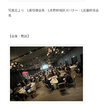
​写真左より L黄琮傑会長・L木野村地区ガバナー・L近藤幹浩会
長
【会食・懇談】