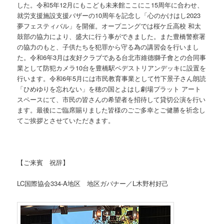
した。令和5年12月にもこども未来館ここにこ15周年に合わせ、
就労支援施設支援バザーの10周年を記念し「心のかけはし2023
夢フェスティバル」を開催。オープニングでは桜ケ丘高校 和太
鼓部の協力により、盛大に行う事ができました。また豊橋警察署
の協力のもと、子供たちを犯罪から守る為の講習会を行いまし
た。令和6年3月は友好クラブである台北市維德獅子會との合同事
業として防犯カメラ10台を豊橋駅ペデストリアンデッキに設置を
行います。令和6年5月には市民教育事業として竹下景子さん朗読
「ひめゆりを忘れない」を穂の国とよはし劇場プラット アート
スペースにて、市民の皆さんの希望者を招待して貸切公演を行い
ます。最後にご臨席賜りました皆様のごご多幸とご健勝を祈念し
てご挨拶とさせていただきます。
【ご来賓 祝辞】
LC国際協会334-A地区 地区ガバナー／L木野村好己