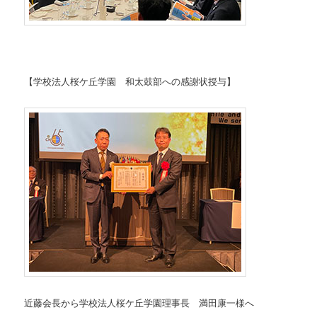
【学校法人桜ケ丘学園 和太鼓部への感謝状授与】
近藤会長から学校法人桜ケ丘学園理事長 満田康一様へ