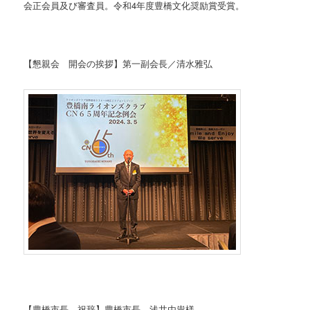
会正会員及び審査員。令和4年度豊橋文化奨励賞受賞。
【懇親会 開会の挨拶】第一副会長／清水雅弘
【豊橋市長 祝辞】豊橋市長 浅井由祟様