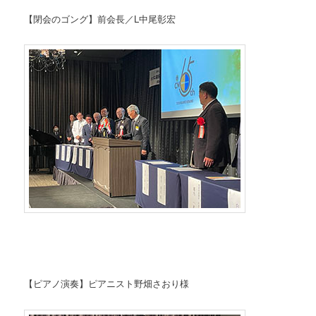
【閉会のゴング】前会長／L中尾彰宏
【ピアノ演奏】ピアニスト野畑さおり様