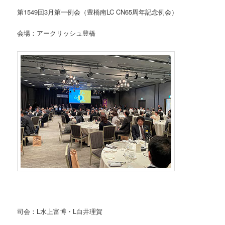
第1549回3月第一例会（豊橋南LC CN65周年記念例会）
会場：アークリッシュ豊橋
司会：L水上富博・L白井理賀