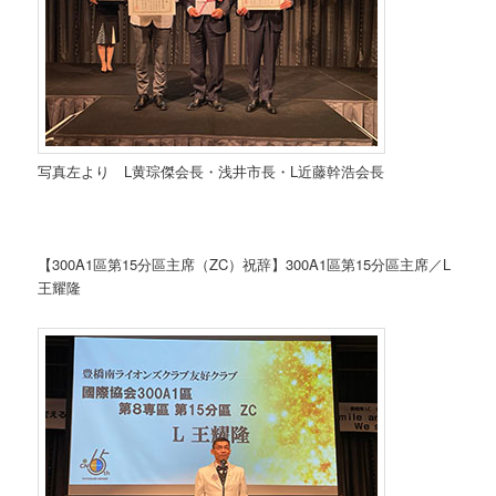
写真左より L黄琮傑会長・浅井市長・L近藤幹浩会長
【300A1區第15分區主席（ZC）祝辞】300A1區第15分區主席／L
王耀隆