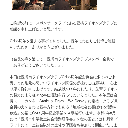
ご挨拶の前に、スポンサークラブである豊橋ライオンズクラブに
感謝を申し上げたいと思います。
CN65周年を迎える事ができました。長年にわたりご指導ご鞭撻
をいただき、ありがとうございました。
（会長の声を追って、豊橋南ライオンズクラブメンバー全員で
「ありがとうございました。」）
本日は豊橋南ライオンズクラブCN65周年記念例会に多くのご来
賓、また足元の悪い中ライオンズ関係の皆様にご出席賜り、心よ
り厚く御礼申し上げます。結成以来65年にわたり、先輩ライオン
の努力により様々な奉仕活動を行ってまいりました。本年度は会
長スローガンを「Smile ＆ Enjoy We Serve」に定め、クラブ員
全員の力を合わせ基本方針でもある「地域社会に喜ばれる活動を
創造」の基にCN65周年記念事業を４事業行います。令和5年8月
には「豊橋市中学校生徒会活動研修会」を穂の国とよはし劇場プ
ラットにて、生徒会以外の生徒や保護者も参加して開催いたしま