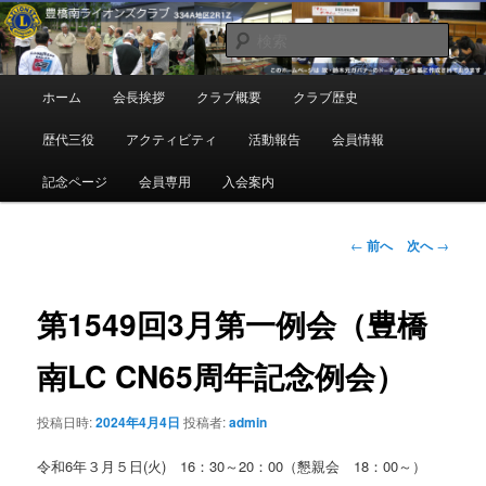
メ
地域奉仕ボランティア
イ
検
ン
索
コ
豊橋南ライオンズクラブ
メ
ホーム
会長挨拶
クラブ概要
クラブ歴史
ン
イ
テ
ン
歴代三役
アクティビティ
活動報告
会員情報
ン
メ
ツ
ニ
記念ページ
会員専用
入会案内
へ
ュ
移
ー
動
投
←
前へ
次へ
→
稿
ナ
ビ
第1549回3月第一例会（豊橋
ゲ
ー
南LC CN65周年記念例会）
シ
ョ
投稿日時:
2024年4月4日
投稿者:
admin
ン
令和6年３月５日(火) 16：30～20：00（懇親会 18：00～）