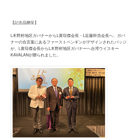
【記念品贈呈】
L木野村地区ガバナーからL黄琮傑会長・L近藤幹浩会長へ、ガバ
ナーの合言葉にあるファーストペンギンがデザインされたバッジ
が、L黄琮傑会長からL木野村地区ガバナーへ台湾ウイスキー
KAVALANが贈られました。