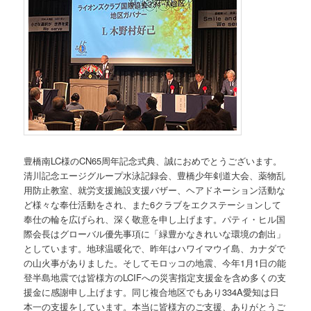
豊橋南LC様のCN65周年記念式典、誠におめでとうございます。
清川記念エージグループ水泳記録会、豊橋少年剣道大会、薬物乱
用防止教室、就労支援施設支援バザー、ヘアドネーション活動な
ど様々な奉仕活動をされ、また6クラブをエクステーションして
奉仕の輪を広げられ、深く敬意を申し上げます。パティ・ヒル国
際会長はグローバル優先事項に「緑豊かなきれいな環境の創出」
としています。地球温暖化で、昨年はハワイマウイ島、カナダで
の山火事がありました。そしてモロッコの地震、今年1月1日の能
登半島地震では皆様方のLCIFへの災害指定支援金を含め多くの支
援金に感謝申し上げます。同じ複合地区でもあり334A愛知は日
本一の支援をしています。本当に皆様方のご支援、ありがとうご