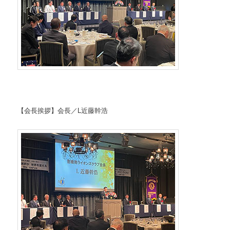
【会長挨拶】会長／L近藤幹浩