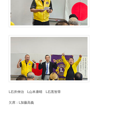
L石井伸治 L山本康晴 L石黒智章
欠席：L加藤高義