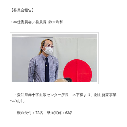
【委員会報告】
・奉仕委員会／委員長L鈴木利和
・愛知県赤十字血液センター所長 木下様より、献血啓蒙事業
へのお礼
献血受付：72名 献血実施：63名