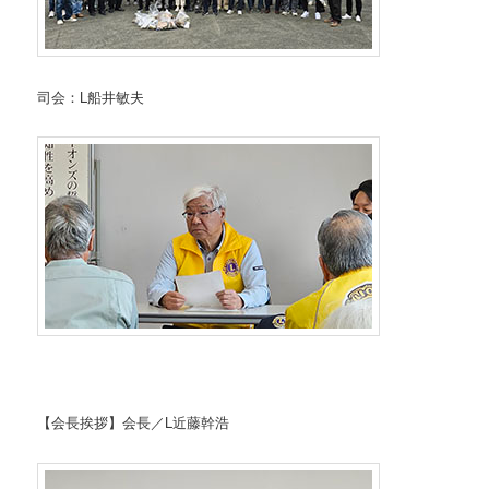
司会：L船井敏夫
【会長挨拶】会長／L近藤幹浩