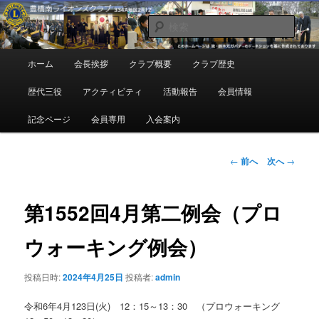
メ
地域奉仕ボランティア
イ
検
ン
索
コ
豊橋南ライオンズクラブ
メ
ホーム
会長挨拶
クラブ概要
クラブ歴史
ン
イ
テ
ン
歴代三役
アクティビティ
活動報告
会員情報
ン
メ
ツ
ニ
記念ページ
会員専用
入会案内
へ
ュ
移
ー
動
投
←
前へ
次へ
→
稿
ナ
ビ
第1552回4月第二例会（プロ
ゲ
ー
ウォーキング例会）
シ
ョ
投稿日時:
2024年4月25日
投稿者:
admin
ン
令和6年4月123日(火) 12：15～13：30 （プロウォーキング