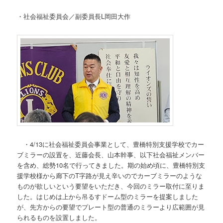
・社会福祉委員会／副委員長L岡田大作
・4/13に社会福祉委員会事業として、豊橋特別支援学校でカー
ブミラーの設置を、近藤会長、山本幹事、以下社会福祉メンバー
を含め、総勢10名で行ってきました。期の始め頃に、豊橋特別支
援学校様から廊下のT字路が見え辛いのでカーブミラーのような
ものが欲しいという要望をいただき、今回のミラー取付に至りま
した。はじめは上から吊るすドーム型のミラーを提案しました
が、先方からの要望でプレート型の普通のミラーより広範囲が見
られるものを設置しました。