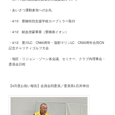
・あいさつ運動参加へのお礼
・4/13 豊橋特別支援学校カーブミラー取付
・4/12 献血啓蒙事業（豊橋南イオン）
・4/12 豊川LC CN60周年・蒲郡マリンLC CN35周年合同CN
記念チャリティゴルフ大会
・地区・リジョン・ゾーン各会議、セミナー、クラブ内理事会・
委員会日程
【4月度お祝い報告】会員会則委員／委員長L石井伸治