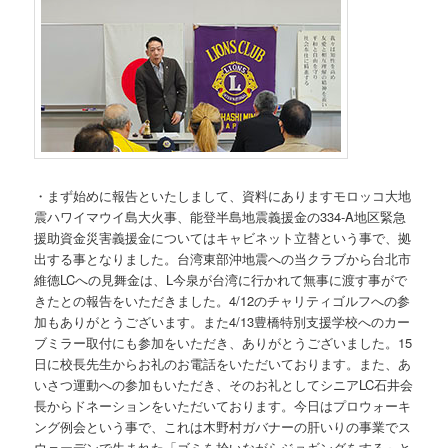
・まず始めに報告といたしまして、資料にありますモロッコ大地
震ハワイマウイ島大火事、能登半島地震義援金の334-A地区緊急
援助資金災害義援金についてはキャビネット立替という事で、拠
出する事となりました。台湾東部沖地震への当クラブから台北市
維德LCへの見舞金は、L今泉が台湾に行かれて無事に渡す事がで
きたとの報告をいただきました。4/12のチャリティゴルフへの参
加もありがとうございます。また4/13豊橋特別支援学校へのカー
ブミラー取付にも参加をいただき、ありがとうございました。15
日に校長先生からお礼のお電話をいただいております。また、あ
いさつ運動への参加もいただき、そのお礼としてシニアLC石井会
長からドネーションをいただいております。今日はプロウォーキ
ング例会という事で、これは木野村ガバナーの肝いりの事業でス
ウェーデンで生まれた「ゴミを拾いながらジョギングをする」と