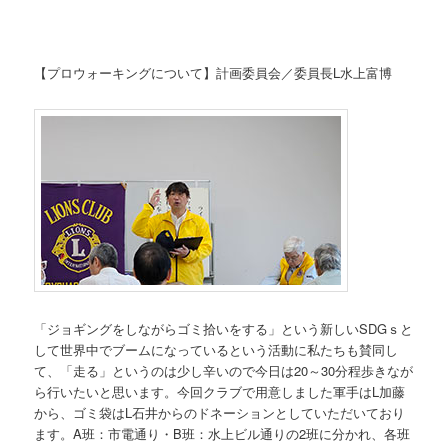
【プロウォーキングについて】計画委員会／委員長L水上富博
「ジョギングをしながらゴミ拾いをする」という新しいSDGｓと
して世界中でブームになっているという活動に私たちも賛同し
て、「走る」というのは少し辛いので今日は20～30分程歩きなが
ら行いたいと思います。今回クラブで用意しました軍手はL加藤
から、ゴミ袋はL石井からのドネーションとしていただいており
ます。A班：市電通り・B班：水上ビル通りの2班に分かれ、各班