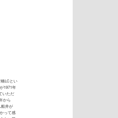
橋LCとい
1971年
ていただ
年から
L船井が
かって感