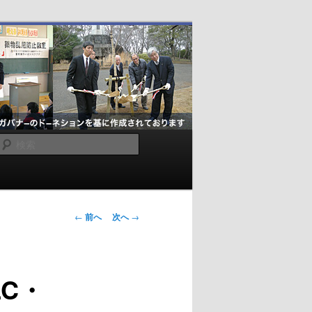
検
索
投
←
前へ
次へ
→
稿
ナ
ビ
LC・
ゲ
ー