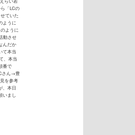
えらい若
ら「LCの
させていた
のように
週のように
活動させ
なんだか
いて本当
て、本当
順番で
Cさん→豊
意見を参考
が、本日
願いまし