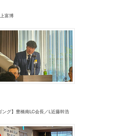
水上富博
ゴング】豊橋南LC会長／L近藤幹浩