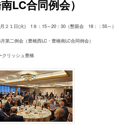
南LC合同例会）
月２１日(火) 1８：15～20：30（懇親会 18：：55～）
回5月第二例会（豊橋西LC・豊橋南LC合同例会）
ークリッシュ豊橋