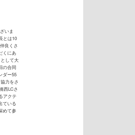
ございま
とは10
変仲良くさ
だくにあ
トとして大
回の合同
ダー55
し協力をさ
橋西LCさ
るアクテ
出ている
深めて参