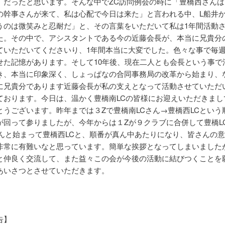
」だったと思います。そんな中でZC訪問例会の時に「豊橋西さんは
の幹事さんが来て、私は心配で今日は来た」と言われる中、L船井か
うのは微笑みと忍耐だ」と、その言葉をいただいて私は1年間活動
た。その中で、アシスタントである今の近藤会長が、本当に兄貴分
ていただいてくださいり、1年間本当に大変でした。色々な事で毎
せた記憶があります。そして10年後、現在二人とも会長という事で
き、本当に印象深く、しょっぱなの合同事務局の改革から始まり、
に兄貴分であります近藤会長が私の支えとなって活動させていただ
ております。今日は、温かく豊橋南LCの皆様にお迎えいただきまし
とうございます。昨年までは３Zで豊橋南LCさん→豊橋西LCという
が回って参りましたが、今年からは１Zが９クラブに合併して豊橋L
さんと始まって豊橋西LCと、順番が真ん中あたりになり、皆さんの
非常に有難いなと思っています。簡単な挨拶となってしまいました
と仲良く交流して、また益々この会が今後の活動に結びつくことを
あいさつとさせていただきます。
告】