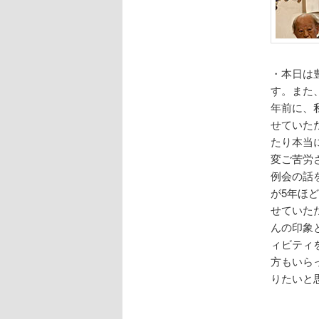
・本日は
す。また
年前に、
せていた
たり本当
変ご苦労
例会の話
が5年ほ
せていた
んの印象
ィビティ
方もいら
りたいと