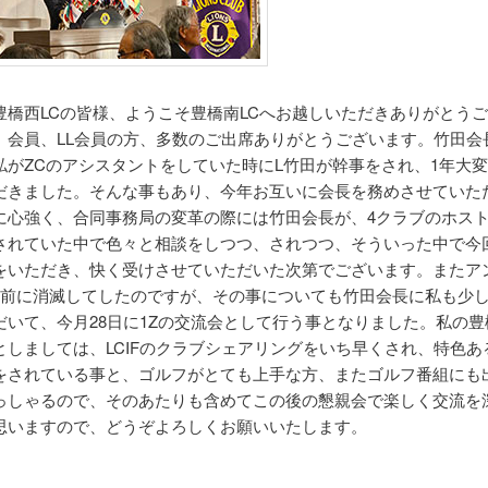
豊橋西LCの皆様、ようこそ豊橋南LCへお越しいただきありがとう
、会員、LL会員の方、多数のご出席ありがとうございます。竹田会長
私がZCのアシスタントをしていた時にL竹田が幹事をされ、1年大
だきました。そんな事もあり、今年お互いに会長を務めさせていた
に心強く、合同事務局の変革の際には竹田会長が、4クラブのホス
されていた中で色々と相談をしつつ、されつつ、そういった中で今
をいただき、快く受けさせていただいた次第でございます。またアン
ど前に消滅してしたのですが、その事についても竹田会長に私も少
だいて、今月28日に1Zの交流会として行う事となりました。私の豊
としましては、LCIFのクラブシェアリングをいち早くされ、特色あ
をされている事と、ゴルフがとても上手な方、またゴルフ番組にも
っしゃるので、そのあたりも含めてこの後の懇親会で楽しく交流を
思いますので、どうぞよろしくお願いいたします。