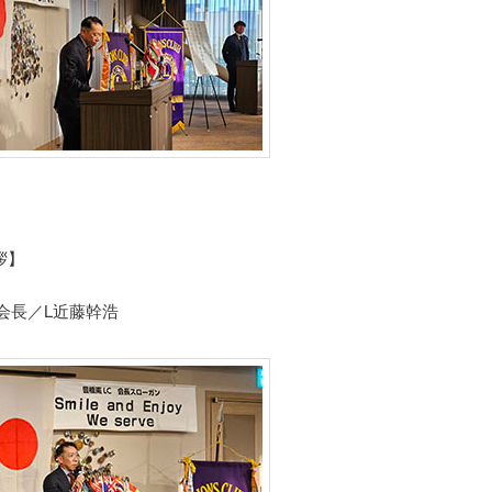
拶】
会長／L近藤幹浩