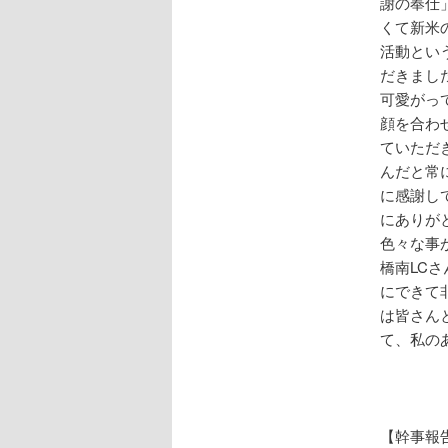
謝の奉仕
くて新米
活動とい
だきまし
可愛がっ
顔を合わ
ていただ
んだと常
に感謝し
にありが
色々な事
橋南LC
にできて
は皆さん
て、私の
【幹事報