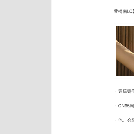
豊橋南LC
・豊橋聾
・CN6
・他、会