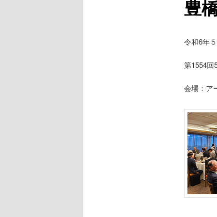
豊橋
令和6年５
第1554
会場：ア