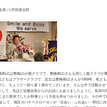
C会長／L竹田源太郎
橋西LCは豊橋LCが親クラブで、豊橋南LCさんも同じく親クラブが豊
どもはブラザークラブで、設立は豊橋南LCさんが1959年、私どもが
年と、ちょうど一回り違う弟分でございます。そんな中で活動させ
まして、先ほど近藤会長からのお話にもありましたように、私2013
年度にまだ新米でしたが幹事という大役を仰せつかりました。その中で
りまして、地区ガバナースローガンが「出会い・ふれあい・明日に向