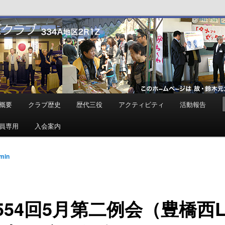
ンズクラブ
概要
クラブ歴史
歴代三役
アクティビティ
活動報告
員専用
入会案内
min
554回5月第二例会（豊橋西