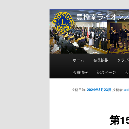
メ
地域奉仕ボランティア
イ
ン
豊橋南ライオ
コ
ン
テ
ン
メ
ホーム
会長挨拶
クラブ
ツ
イ
へ
ン
会員情報
記念ページ
会
移
メ
動
ニ
投稿日時:
2024年5月23日
投稿者:
ad
ュ
ー
第1