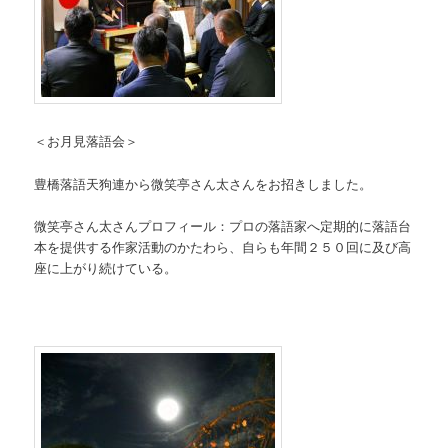
＜お月見落語会＞
豊橋落語天狗連から微笑亭さん太さんをお招きしました。
微笑亭さん太さんプロフィール：プロの落語家へ定期的に落語台
本を提供する作家活動のかたわら、自らも年間２５０回に及び高
座に上がり続けている。