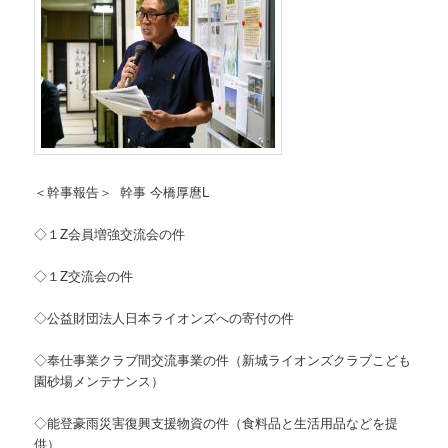
＜幹事報告＞ 幹事 今橋厚麿L
◇１Z会員増強交流会の件
◇１Z交流会の件
◇公益財団法人日本ライオンズへの寄付の件
◇奉仕事業クラブ間交流事業の件（新城ライオンズクラブこども
園砂場メンテナンス）
◇能登豪雨災害復興支援物資の件（食料品と生活用品などを提
供）