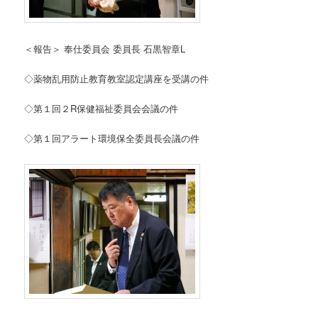
＜報告＞ 奉仕委員会 委員長 石黒智章L
◇薬物乱用防止教育教室認定講座を受講の件
◇第１回２R保健福祉委員会会議の件
◇第１回アラート環境保全委員長会議の件