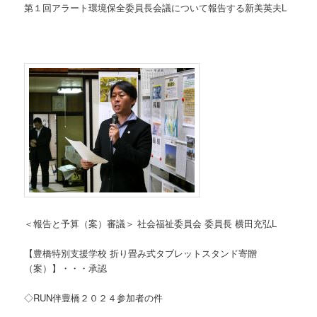
第１回アラート環境保全委員長会議について報告する新美英夫L
＜報告と予算（案）審議＞ 社会福祉委員会 委員長 横田充弘L
【豊橋特別支援学校 折り畳み式タブレットスタンド寄贈
（案）】・・・承認
◇RUN伴豊橋２０２４参加者の件