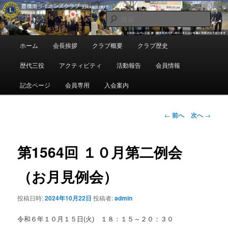
メ
地域奉仕ボランティア
イ
検
ン
索
コ
豊橋南ライオンズクラブ
メ
ホーム
会長挨拶
クラブ概要
クラブ歴史
ン
イ
テ
ン
歴代三役
アクティビティ
活動報告
会員情報
ン
メ
ツ
ニ
記念ページ
会員専用
入会案内
へ
ュ
移
ー
動
投
←
前へ
次へ
→
稿
ナ
ビ
第1564回 １０月第二例会
ゲ
ー
（お月見例会）
シ
ョ
投稿日時:
2024年10月22日
投稿者:
admin
ン
令和６年１０月１５日(火) １８：１５～２０：３０