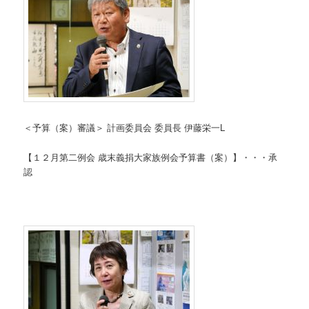
＜予算（案）審議＞ 計画委員会 委員長 伊藤栄一L
【１２月第二例会 歳末義捐大家族例会予算書（案）】・・・承
認