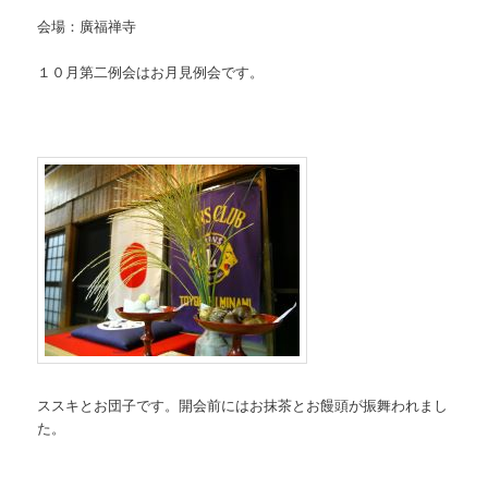
会場：廣福禅寺
１０月第二例会はお月見例会です。
ススキとお団子です。開会前にはお抹茶とお饅頭が振舞われまし
た。