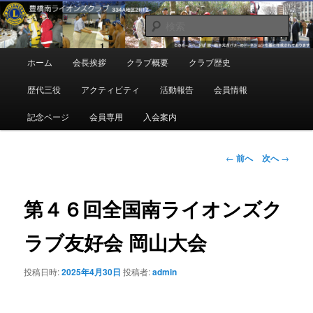
メ
地域奉仕ボランティア
イ
検
ン
索
コ
豊橋南ライオンズクラブ
メ
ホーム
会長挨拶
クラブ概要
クラブ歴史
ン
イ
テ
ン
歴代三役
アクティビティ
活動報告
会員情報
ン
メ
ツ
ニ
記念ページ
会員専用
入会案内
へ
ュ
移
ー
動
投
←
前へ
次へ
→
稿
ナ
ビ
第４６回全国南ライオンズク
ゲ
ー
ラブ友好会 岡山大会
シ
ョ
投稿日時:
2025年4月30日
投稿者:
admin
ン