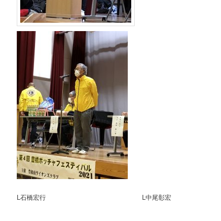
L石橋宏行 L中尾彰宏