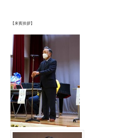
【来賓挨拶】