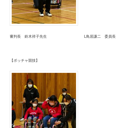
審判長 鈴木祥子先生 L鳥居謙二 委員長
【ボッチャ競技】