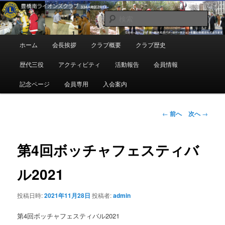
メ
地域奉仕ボランティア
イ
検
ン
索
コ
豊橋南ライオンズクラブ
メ
ホーム
会長挨拶
クラブ概要
クラブ歴史
ン
イ
テ
ン
歴代三役
アクティビティ
活動報告
会員情報
ン
メ
ツ
ニ
記念ページ
会員専用
入会案内
へ
ュ
移
ー
動
投
←
前へ
次へ
→
稿
ナ
ビ
第4回ボッチャフェスティバ
ゲ
ー
ル2021
シ
ョ
投稿日時:
2021年11月28日
投稿者:
admin
ン
第4回ボッチャフェスティバル2021