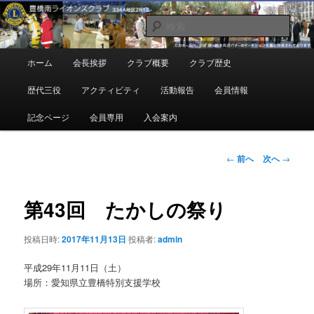
メ
地域奉仕ボランティア
イ
検
ン
索
コ
豊橋南ライオンズクラブ
メ
ホーム
会長挨拶
クラブ概要
クラブ歴史
ン
イ
テ
ン
歴代三役
アクティビティ
活動報告
会員情報
ン
メ
ツ
ニ
記念ページ
会員専用
入会案内
へ
ュ
移
ー
動
投
←
前へ
次へ
→
稿
ナ
ビ
第43回 たかしの祭り
ゲ
ー
投稿日時:
2017年11月13日
投稿者:
admin
シ
ョ
平成29年11月11日（土）
ン
場所：愛知県立豊橋特別支援学校