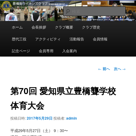
メ
地域奉仕ボランティア
イ
検
ン
索
コ
豊橋南ライオンズクラブ
メ
ホーム
会長挨拶
クラブ概要
クラブ歴史
ン
イ
テ
ン
歴代三役
アクティビティ
活動報告
会員情報
ン
メ
ツ
ニ
記念ページ
会員専用
入会案内
へ
ュ
移
ー
動
投
←
前へ
次へ
→
稿
ナ
ビ
第70回 愛知県立豊橋聾学校
ゲ
ー
体育大会
シ
ョ
投稿日時:
2017年5月29日
投稿者:
admin
ン
平成29年5月27日（土） 9：30〜