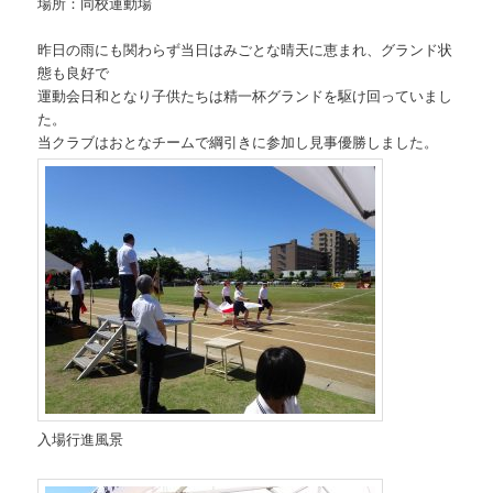
場所：同校運動場
昨日の雨にも関わらず当日はみごとな晴天に恵まれ、グランド状
態も良好で
運動会日和となり子供たちは精一杯グランドを駆け回っていまし
た。
当クラブはおとなチームで綱引きに参加し見事優勝しました。
入場行進風景