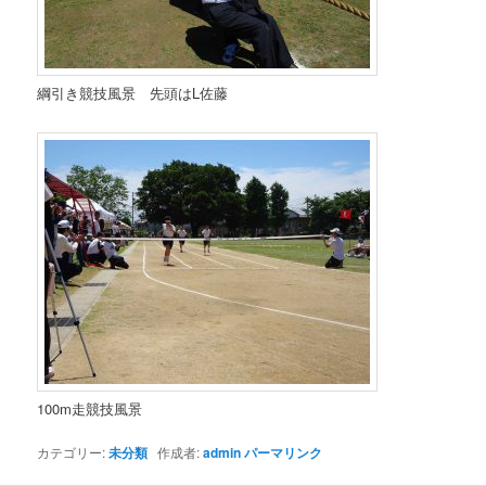
綱引き競技風景 先頭はL佐藤
100m走競技風景
カテゴリー:
未分類
作成者:
admin
パーマリンク