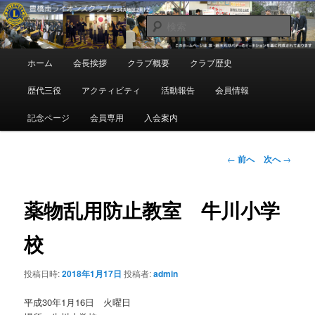
メ
地域奉仕ボランティア
イ
検
ン
索
コ
豊橋南ライオンズクラブ
メ
ホーム
会長挨拶
クラブ概要
クラブ歴史
ン
イ
テ
ン
歴代三役
アクティビティ
活動報告
会員情報
ン
メ
ツ
ニ
記念ページ
会員専用
入会案内
へ
ュ
移
ー
動
投
←
前へ
次へ
→
稿
ナ
ビ
薬物乱用防止教室 牛川小学
ゲ
ー
校
シ
ョ
投稿日時:
2018年1月17日
投稿者:
admin
ン
平成30年1月16日 火曜日