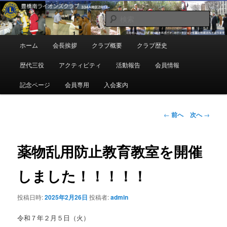
メ
地域奉仕ボランティア
イ
検
ン
索
コ
豊橋南ライオンズクラブ
メ
ホーム
会長挨拶
クラブ概要
クラブ歴史
ン
イ
テ
ン
歴代三役
アクティビティ
活動報告
会員情報
ン
メ
ツ
ニ
記念ページ
会員専用
入会案内
へ
ュ
移
ー
動
投
←
前へ
次へ
→
稿
ナ
ビ
薬物乱用防止教育教室を開催
ゲ
ー
しました！！！！！
シ
ョ
投稿日時:
2025年2月26日
投稿者:
admin
ン
令和７年２月５日（火）