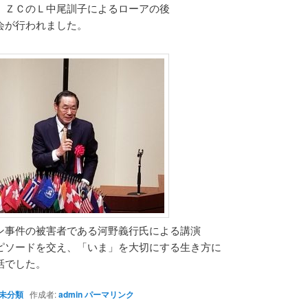
 ＺＣのＬ中尾訓子によるローアの後
会が行われました。
ン事件の被害者である河野義行氏による講演
ピソードを交え、「いま」を大切にする生き方に
話でした。
未分類
作成者:
admin
パーマリンク