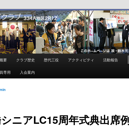
ンズクラブ
概要
クラブ歴史
歴代三役
アクティビティ
活動報告
員専用
入会案内
min
シニアLC15周年式典出席