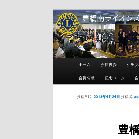
メ
地域奉仕ボランティア
イ
ン
豊橋南ライオ
コ
ン
テ
ン
メ
ホーム
会長挨拶
クラブ
ツ
イ
へ
ン
会員情報
記念ページ
会
移
メ
動
ニ
投稿日時:
2018年4月24日
投稿者:
ad
ュ
ー
豊橋