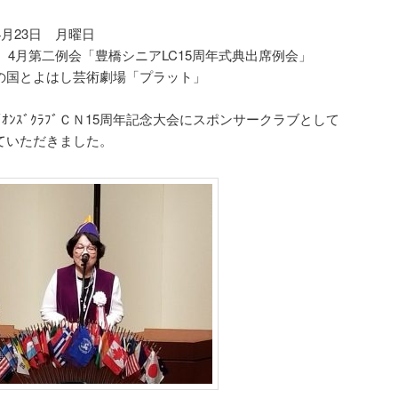
4月23日 月曜日
回 4月第二例会「豊橋シニアLC15周年式典出席例会」
の国とよはし芸術劇場「プラット」
ﾗｲｵﾝｽﾞｸﾗﾌﾞＣＮ15周年記念大会にスポンサークラブとして
ていただきました。