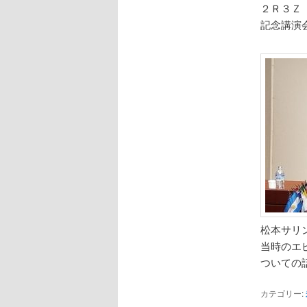
２Ｒ３Ｚ
記念講演
松本サリ
当時のエ
ついての
カテゴリー: