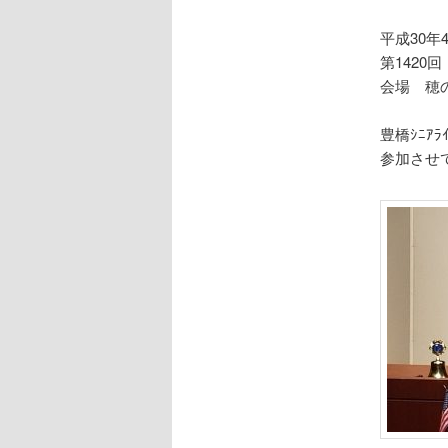
平成30年
第1420
会場 穂
豊橋ｼﾆｱ
参加させ