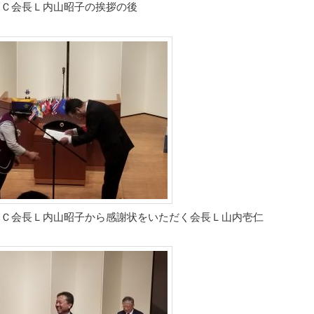
ｱＬＣ会長Ｌ内山昭子の挨拶の後
ｱＬＣ会長Ｌ内山昭子から感謝状をいただく会長Ｌ山内壱仁