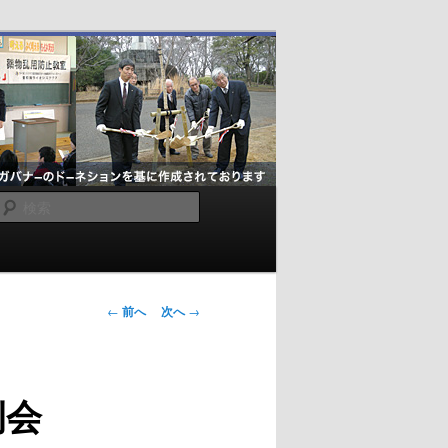
検
索
投
←
前へ
次へ
→
稿
ナ
ビ
例会
ゲ
ー