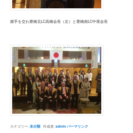
握手を交わ豊橋北LC高橋会長（左）と豊橋南LC中尾会長
カテゴリー:
未分類
作成者:
admin
パーマリンク