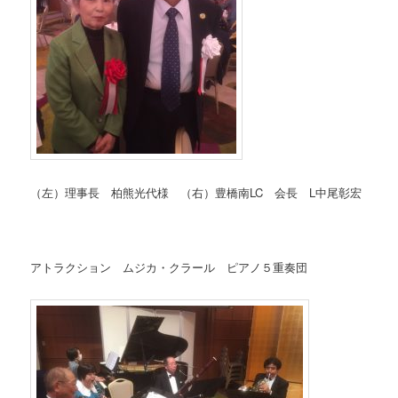
（左）理事長 柏熊光代様 （右）豊橋南LC 会長 L中尾彰宏
アトラクション ムジカ・クラール ピアノ５重奏団