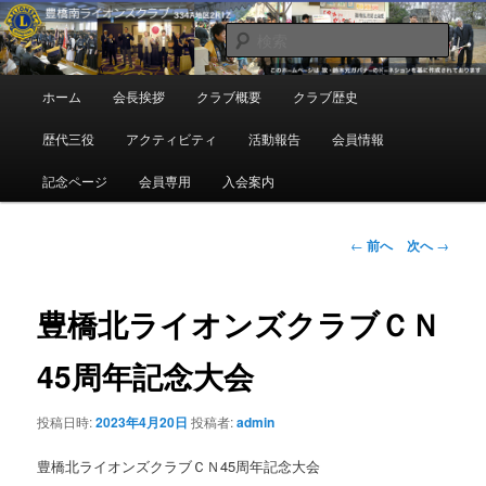
メ
地域奉仕ボランティア
イ
検
ン
索
コ
豊橋南ライオンズクラブ
メ
ホーム
会長挨拶
クラブ概要
クラブ歴史
ン
イ
テ
ン
歴代三役
アクティビティ
活動報告
会員情報
ン
メ
ツ
ニ
記念ページ
会員専用
入会案内
へ
ュ
移
ー
動
投
←
前へ
次へ
→
稿
ナ
ビ
豊橋北ライオンズクラブＣＮ
ゲ
ー
45周年記念大会
シ
ョ
投稿日時:
2023年4月20日
投稿者:
admin
ン
豊橋北ライオンズクラブＣＮ45周年記念大会